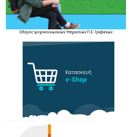
Οδηγός ψυχοκοινωνικών Υπηρεσιών Π.Ε. Γρεβενών