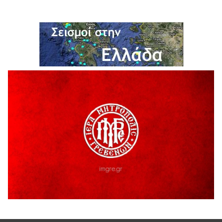
ΔΙΑΚΟΠΗ ΗΛΕΚΤΡΙΚΟΥ ΡΕΥΜΑΤΟΣ
6 Αυγούστου 2026
Ολοκληρώνεται η ασφαλτόστρωση της οδού Περιβόλι –
Αβδέλλα
6 Αυγούστου 2026
H παραδοχή λαθών είναι (και) δύναμη
5 Αυγούστου 2026
Ο ΑΝΔΡΕΑΣ ΑΣΛΑΝΙΔΗΣ ΣΥΝΕΧΙΖΕΙ ΣΤΟΝ ΠΡΩΤΕΑ
ΓΡΕΒΕΝΩΝ
5 Αυγούστου 2026
Ευχαριστήριο Εκπολιτιστικού Συλλόγου Ταξιάρχη προς κ.
Παρασχάκη Αθανάσιο
5 Αυγούστου 2026
Διακοπή υδροδότησης του Α΄ κλάδου ύδρευσης
5 Αυγούστου 2026
Η Marseaux στα Γρεβενά για μια μοναδική συναυλία