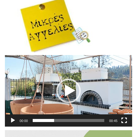
Πρόγραμμα
Αναπαραγωγής
Βίντεο
00:00
00:45