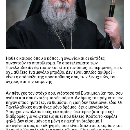
Ήρθε ο καιρός όπου ο κόπος, η αγωνία και οι ελπίδες
συναντούν το αποτέλεσμα. Τα αποτελέσματα των
Πανελλαδικών έφτασαν και είτε ήταν όπως τα περίμενες, είτε
όχι, αξίζεις ένα μεγάλο μπράβο. Δεν είναι απλώς αριθμοί –
είναι η απόδειξη της προσπάθειάς σου, των ξενυχτιών, του
άγχους και της επιμονής.
Αν πέτυχες τον στόχο σου, γιόρτασέ το! Είναι μια νίκη που σου
ανήκει και σου άνοιξε μια νέα πόρτα. Αν όμως τα πράγματα δεν
πήγαν όπως ήλπιζες, να θυμάσαι: η ζωή δεν τελειώνει εδώ. Οι
Πανελλαδικές είναι ένας μόνο δρόμος, όχι ο μοναδικός.
Υπάρχουν εναλλακτικές, ευκαιρίες, δεύτερες (και τρίτες)
διαδρομές για να φτάσεις εκεί που θέλεις. Κράτα το κεφάλι
ψηλά. Δεν είσαι μόνος ή μόνη σε αυτή τη διαδρομή. Η
οικογένειά σου, οι καθηγητές σου είναι δίπλα σου, κυρίως και