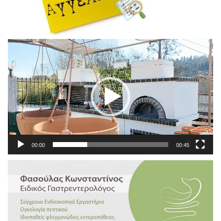
Πρόγραμμα
Αναπαραγωγής
Βίντεο
00:00
00:45