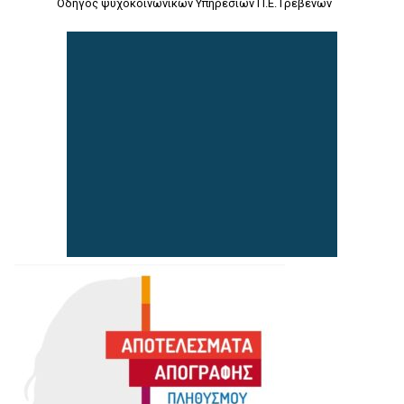
Οδηγός ψυχοκοινωνικών Υπηρεσιών Π.Ε. Γρεβενών