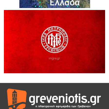
Θερινό Σινεμά στο πλαίσιο του «Πολιτιστικού
Καλοκαιριού 2026» με την βραβευμένη ταινία «Μικρές
Ανάσες».
5 Αυγούστου 2026
Γρεβενά: Συνελήφθη 18χρονος αλλοδαπός, για κλοπή
εξοπλισμού γυμναστηρίου
5 Αυγούστου 2026
ΑΗ ΛΑΟΣ | 5 Αυγούστου | Υπαίθριο Θέατρο “Καστράκι”,
Γρεβενά
5 Αυγούστου 2026
41η Γιορτή Κρασιού στο Τρίκωμο – «Γιορτή Παράδοσης»
5 Αυγούστου 2026
ΜΟΡΙΟΔΟΤΟΥΜΕΝΑ ΣΕΜΙΝΑΡΙΑ ΑΠΟ ΤΟ ΠΑΝΕΠΙΣΤΗΜΙΟ
ΠΕΙΡΑΙΑ
5 Αυγούστου 2026
ΕΥΧΑΡΙΣΤΙΕΣ Φυσιολατρικού Συλλόγου Γρεβενών
4 Αυγούστου 2026