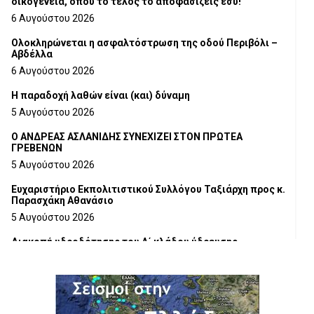
οικογένεια, όπου το τέλος το αποφασίζεις εσύ!
6 Αυγούστου 2026
Ολοκληρώνεται η ασφαλτόστρωση της οδού Περιβόλι –
Αβδέλλα
6 Αυγούστου 2026
H παραδοχή λαθών είναι (και) δύναμη
5 Αυγούστου 2026
Ο ΑΝΔΡΕΑΣ ΑΣΛΑΝΙΔΗΣ ΣΥΝΕΧΙΖΕΙ ΣΤΟΝ ΠΡΩΤΕΑ
ΓΡΕΒΕΝΩΝ
5 Αυγούστου 2026
Ευχαριστήριο Εκπολιτιστικού Συλλόγου Ταξιάρχη προς κ.
Παρασχάκη Αθανάσιο
5 Αυγούστου 2026
Διακοπή υδροδότησης του Α΄ κλάδου ύδρευσης
5 Αυγούστου 2026
Η Marseaux στα Γρεβενά για μια μοναδική συναυλία
5 Αυγούστου 2026