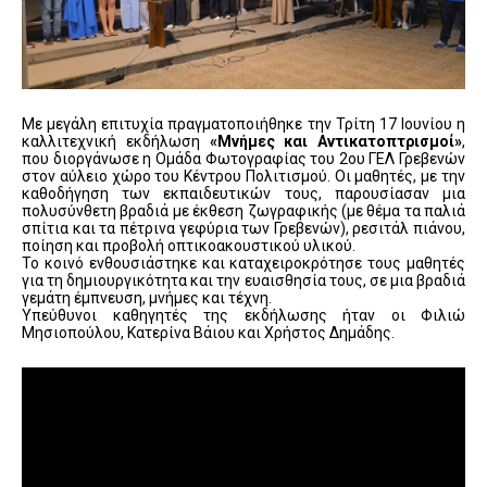
Με μεγάλη επιτυχία πραγματοποιήθηκε την Τρίτη 17 Ιουνίου η
καλλιτεχνική εκδήλωση
«Μνήμες και Αντικατοπτρισμοί»
,
που διοργάνωσε η Ομάδα Φωτογραφίας του 2ου ΓΕΛ Γρεβενών
στον αύλειο χώρο του Κέντρου Πολιτισμού. Οι μαθητές, με την
καθοδήγηση των εκπαιδευτικών τους, παρουσίασαν μια
πολυσύνθετη βραδιά με έκθεση ζωγραφικής (με θέμα τα παλιά
σπίτια και τα πέτρινα γεφύρια των Γρεβενών), ρεσιτάλ πιάνου,
ποίηση και προβολή οπτικοακουστικού υλικού.
Το κοινό ενθουσιάστηκε και καταχειροκρότησε τους μαθητές
για τη δημιουργικότητα και την ευαισθησία τους, σε μια βραδιά
γεμάτη έμπνευση, μνήμες και τέχνη.
Υπεύθυνοι καθηγητές της εκδήλωσης ήταν οι Φιλιώ
Μησιοπούλου, Κατερίνα Βάιου και Χρήστος Δημάδης.