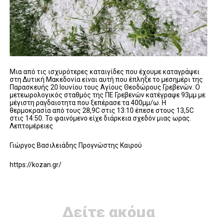
Μια από τις ισχυρότερες καταιγίδες που έχουμε καταγράψει
στη Δυτική Μακεδονία είναι αυτή που έπληξε το μεσημέρι της
Παρασκευής 20 Ιουνίου τους Αγίους Θεοδώρους Γρεβενών. Ο
μετεωρολογικός σταθμός της ΠΕ Γρεβενών κατέγραψε 93μμ με
μέγιστη ραγδαιοτητα που ξεπέρασε τα 400μμ/ω. Η
θερμοκρασία από τους 28,9C στις 13:10 έπεσε στους 13,5C
στις 14:50. Το φαινόμενο είχε διάρκεια σχεδόν μιας ωρας.
Λεπτομέρειες
Γιώργος Βασιλειάδης Προγνώστης Καιρού
https://kozan.gr/
Δείτε ακόμα