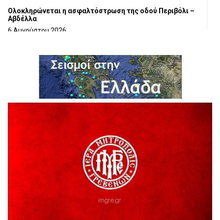
Ολοκληρώνεται η ασφαλτόστρωση της οδού Περιβόλι –
Αβδέλλα
6 Αυγούστου 2026
H παραδοχή λαθών είναι (και) δύναμη
5 Αυγούστου 2026
Ο ΑΝΔΡΕΑΣ ΑΣΛΑΝΙΔΗΣ ΣΥΝΕΧΙΖΕΙ ΣΤΟΝ ΠΡΩΤΕΑ
ΓΡΕΒΕΝΩΝ
5 Αυγούστου 2026
Ευχαριστήριο Εκπολιτιστικού Συλλόγου Ταξιάρχη προς κ.
Παρασχάκη Αθανάσιο
5 Αυγούστου 2026
Διακοπή υδροδότησης του Α΄ κλάδου ύδρευσης
5 Αυγούστου 2026
Η Marseaux στα Γρεβενά για μια μοναδική συναυλία
5 Αυγούστου 2026
Θερινό Σινεμά στο πλαίσιο του «Πολιτιστικού
Καλοκαιριού 2026» με την βραβευμένη ταινία «Μικρές