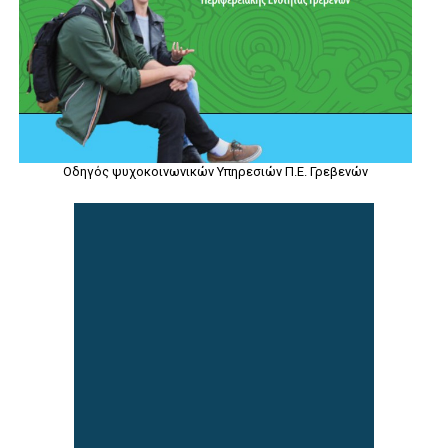
Οδηγός ψυχοκοινωνικών Υπηρεσιών Π.Ε. Γρεβενών