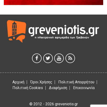
Ανάσες».
5 Αυγούστου 2026
Γρεβενά: Συνελήφθη 18χρονος αλλοδαπός, για κλοπή
εξοπλισμού γυμναστηρίου
5 Αυγούστου 2026
ΑΗ ΛΑΟΣ | 5 Αυγούστου | Υπαίθριο Θέατρο “Καστράκι”,
Γρεβενά
5 Αυγούστου 2026
41η Γιορτή Κρασιού στο Τρίκωμο – «Γιορτή Παράδοσης»
5 Αυγούστου 2026
Αρχική
Όροι Χρήσης
Πολιτική Απορρήτου
Πολιτική Cookies
Διαφήμιση
Επικοινωνία
© 2012 - 2026 greveniotis.gr