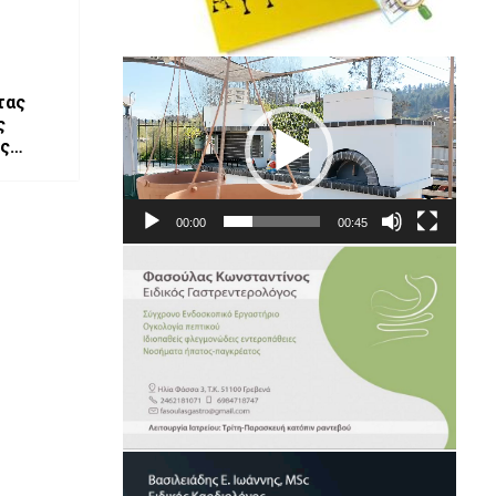
Πρόγραμμα
Αναπαραγωγής
τας
Βίντεο
ς
ς
ονίας
00:00
00:45