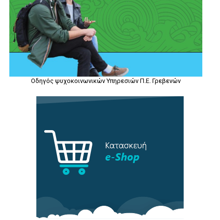
Οδηγός ψυχοκοινωνικών Υπηρεσιών Π.Ε. Γρεβενών