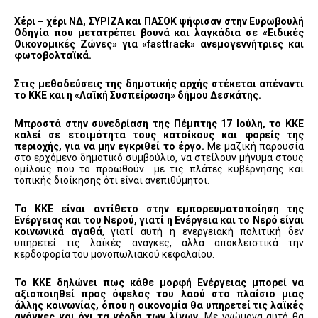
Χέρι – χέρι ΝΔ, ΣΥΡΙΖΑ και ΠΑΣΟΚ ψήφισαν στην Ευρωβουλή
Οδηγία που μετατρέπει βουνά και λαγκάδια σε «Ειδικές
Οικονομικές Ζώνες» για «fasttrack» ανεμογεννήτριες και
φωτοβολταϊκά.
Στις μεθοδεύσεις της δημοτικής αρχής στέκεται απέναντι
το ΚΚΕ και η «Λαϊκή Συσπείρωση» δήμου Δεσκάτης.
Μπροστά στην συνεδρίαση της Πέμπτης 17 Ιούλη, το ΚΚΕ
καλεί σε ετοιμότητα τους κατοίκους και φορείς της
περιοχής, για να μην εγκριθεί το έργο.
Με μαζική παρουσία
στο ερχόμενο δημοτικό συμβούλιο, να στείλουν μήνυμα στους
ομίλους που το προωθούν με τις πλάτες κυβέρνησης και
τοπικής διοίκησης ότι είναι ανεπιθύμητοι.
Το ΚΚΕ είναι αντίθετο στην εμπορευματοποίηση της
Ενέργειας και του Νερού, γιατί η Ενέργεια και το Νερό είναι
κοινωνικά αγαθά
, γιατί αυτή η ενεργειακή πολιτική δεν
υπηρετεί τις λαϊκές ανάγκες, αλλά αποκλειστικά την
κερδοφορία του μονοπωλιακού κεφαλαίου.
Το ΚΚΕ δηλώνει πως κάθε μορφή Ενέργειας μπορεί να
αξιοποιηθεί προς όφελος του λαού στο πλαίσιο μιας
άλλης κοινωνίας, όπου η οικονομία θα υπηρετεί τις λαϊκές
ανάγκες και όχι τα κέρδη των λίγων.
Με γνώμονα αυτό θα