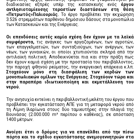
διαδικασίες εξπρές υπέρ της κατασκευής ενός
έργου
αντλησιοταμίευσης τεραστίων διαστάσεων στη θέση
«Πετρωτός»Παλιουριάς.
Το έργο προβλέπει την εκχώρηση
3.526 στρεμμάτων παρθένου δημόσιου δάσους στα μονοπώλια
των Κατασκευών και της Ενέργειας.
Οι επενδύσεις αυτές καμία σχέση δεν έχουν με τα λαϊκά
συμφέροντα,
τις ανάγκες των εργαζομένων, των αγροτών,
των επαγγελματιών, των συνταξιούχων, των ανέργων, των
νέων, των γυναικών, οι οποίοι χτυπιούνται σκληρά από την
αντιλαϊκή πολιτική. Αποδεικνύεται πια και στην πράξη πως
δεν έχουν καμιά σχέση με την προστασία του περιβάλλοντος,
την παροχή φθηνού ρεύματος, την ενεργειακή επάρκεια κ.λπ.
Στοχεύουν μόνο στη διασφάλιση των κερδών των
μονοπωλιακών ομίλων της Ενέργειας. Στοχεύουν τώρα και
στην παραπέρα ιδιωτικοποίηση και εκμετάλλευση του
νερού.
Την ανησυχία εντείνει η περιβαλλοντική μελέτη του έργου που
προβλέπει την εγκατάσταση ΑΠΕ για τη μεταφορά νερού από
τη Λίμνη Ιλαρίωνα στους δύο ταμιευτήρες στην πλαγιά της
Βουνάσας (2.000.000 m³ περίπου ο καθένας), σε απόσταση
1400 μέτρων.
Ανοίγει έτσι ο δρόμος για να επανέλθει από την πίσω
πόρτα και το σχέδιο εγκατάστασης ανεμογεννητριών στα