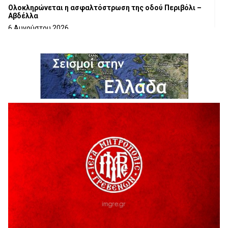
Ολοκληρώνεται η ασφαλτόστρωση της οδού Περιβόλι –
Αβδέλλα
6 Αυγούστου 2026
H παραδοχή λαθών είναι (και) δύναμη
5 Αυγούστου 2026
Ο ΑΝΔΡΕΑΣ ΑΣΛΑΝΙΔΗΣ ΣΥΝΕΧΙΖΕΙ ΣΤΟΝ ΠΡΩΤΕΑ
ΓΡΕΒΕΝΩΝ
5 Αυγούστου 2026
Ευχαριστήριο Εκπολιτιστικού Συλλόγου Ταξιάρχη προς κ.
Παρασχάκη Αθανάσιο
5 Αυγούστου 2026
Διακοπή υδροδότησης του Α΄ κλάδου ύδρευσης
5 Αυγούστου 2026
Η Marseaux στα Γρεβενά για μια μοναδική συναυλία
5 Αυγούστου 2026
Θερινό Σινεμά στο πλαίσιο του «Πολιτιστικού
Καλοκαιριού 2026» με την βραβευμένη ταινία «Μικρές