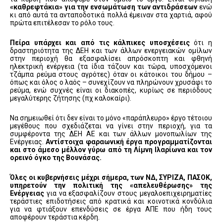
«καθρεφτάκια» για την ενσωμάτωση των αντιδράσεων
ενώ
κι από αυτά τα ανταποδοτικά πολλά έμειναν στα χαρτιά, αφού
πρώτα επιτέλεσαν το ρόλο τους.
Πείρα υπάρχει και από τις κάλπικες υποσχέσεις
ότι η
δραστηριότητα της ΔΕΗ και των άλλων ενεργειακών ομίλων
στην περιοχή θα εξασφαλίσει απρόσκοπτη και φθηνή
ηλεκτρική ενέργεια (τα ίδια τάζουν και τώρα, υποσχόμενοι
τζάμπα ρεύμα στους αγρότες) όταν οι κάτοικοι του δήμου –
όπως και όλος ο λαός – συνεχίζουν να πληρώνουν χρυσάφι το
ρεύμα, ενώ συχνές είναι οι διακοπές, κυρίως σε περιόδους
μεγαλύτερης ζήτησης (πχ καλοκαίρι).
Να σημειωθεί ότι δεν είναι το μόνο «παράπλευρο» έργο τέτοιου
μεγέθους που σχεδιάζεται να γίνει στην περιοχή, για τα
συμφέροντα της ΔΕΗ ΑΕ και των άλλων μονοπωλίων της
Ενέργειας.
Αντίστοιχα φαραωνική έργα προγραμματίζονται
και στο άμεσο μέλλον γύρω από τη Λίμνη Ιλαρίωνα και τον
ορεινό όγκο της Βουνάσας.
Όλες οι κυβερνήσεις μέχρι σήμερα, των ΝΔ, ΣΥΡΙΖΑ, ΠΑΣΟΚ,
υπηρετούν την πολιτική της «απελευθέρωσης» της
Ενέργειας
για να εξασφαλίζουν στους μεγαλοεπιχειρηματίες
τεράστιες επιδοτήσεις από κρατικά και κοινοτικά κονδύλια
για να φτιάξουν επενδύσεις σε έργα ΑΠΕ που ήδη τους
αποφέρουν τεράστια κέρδη.