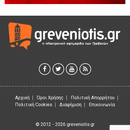
Ανάσες».
5 Αυγούστου 2026
Γρεβενά: Συνελήφθη 18χρονος αλλοδαπός, για κλοπή
εξοπλισμού γυμναστηρίου
5 Αυγούστου 2026
ΑΗ ΛΑΟΣ | 5 Αυγούστου | Υπαίθριο Θέατρο “Καστράκι”,
Γρεβενά
5 Αυγούστου 2026
41η Γιορτή Κρασιού στο Τρίκωμο – «Γιορτή Παράδοσης»
5 Αυγούστου 2026
Αρχική
Όροι Χρήσης
Πολιτική Απορρήτου
Πολιτική Cookies
Διαφήμιση
Επικοινωνία
© 2012 - 2026 greveniotis.gr