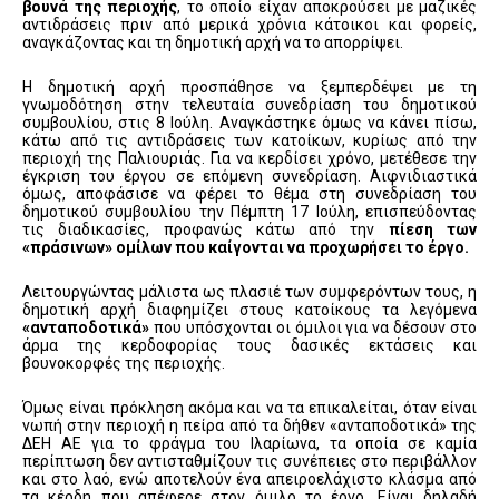
βουνά της περιοχής
, το οποίο είχαν αποκρούσει με μαζικές
αντιδράσεις πριν από μερικά χρόνια κάτοικοι και φορείς,
αναγκάζοντας και τη δημοτική αρχή να το απορρίψει.
Η δημοτική αρχή προσπάθησε να ξεμπερδέψει με τη
γνωμοδότηση στην τελευταία συνεδρίαση του δημοτικού
συμβουλίου, στις 8 Ιούλη. Αναγκάστηκε όμως να κάνει πίσω,
κάτω από τις αντιδράσεις των κατοίκων, κυρίως από την
περιοχή της Παλιουριάς. Για να κερδίσει χρόνο, μετέθεσε την
έγκριση του έργου σε επόμενη συνεδρίαση. Αιφνιδιαστικά
όμως, αποφάσισε να φέρει το θέμα στη συνεδρίαση του
δημοτικού συμβουλίου την Πέμπτη 17 Ιούλη, επισπεύδοντας
τις διαδικασίες, προφανώς κάτω από την
πίεση των
«πράσινων» ομίλων που καίγονται να προχωρήσει το έργο.
Λειτουργώντας μάλιστα ως πλασιέ των συμφερόντων τους, η
δημοτική αρχή διαφημίζει στους κατοίκους τα λεγόμενα
«ανταποδοτικά»
που υπόσχονται οι όμιλοι για να δέσουν στο
άρμα της κερδοφορίας τους δασικές εκτάσεις και
βουνοκορφές της περιοχής.
Όμως είναι πρόκληση ακόμα και να τα επικαλείται, όταν είναι
νωπή στην περιοχή η πείρα από τα δήθεν «ανταποδοτικά» της
ΔΕΗ ΑΕ για το φράγμα του Ιλαρίωνα, τα οποία σε καμία
περίπτωση δεν αντισταθμίζουν τις συνέπειες στο περιβάλλον
και στο λαό, ενώ αποτελούν ένα απειροελάχιστο κλάσμα από
τα κέρδη που απέφερε στον όμιλο το έργο. Είναι δηλαδή