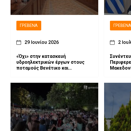
ΓΡΕΒΕΝΆ
ΓΡΕΒΕΝ
29 Ιουνίου 2026
2 Ιου
«Όχι» στην κατασκευή
Συνέντε
υδροηλεκτρικών έργων στους
Περιφερε
ποταμούς Βενέτικο και
Μακεδονί
Αλιάκμονα από το Δημοτικό
Αντιπερ
Συμβούλιο Γρεβενών