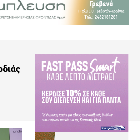
οδιάς