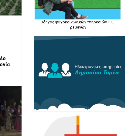
Οδηγός ψυχοκοινωνικών Υπηρεσιών Π.Ε.
Γρεβενών
νέο
ονία