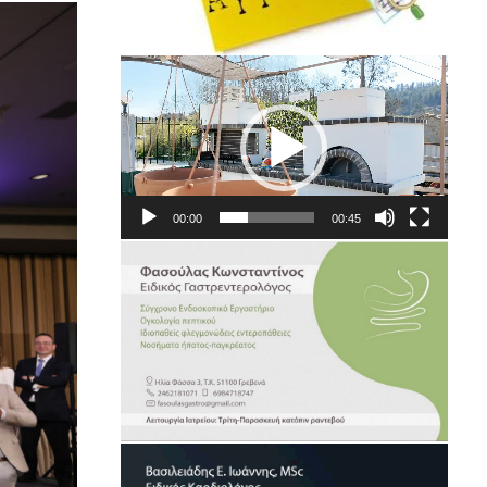
Πρόγραμμα
Αναπαραγωγής
Βίντεο
00:00
00:45