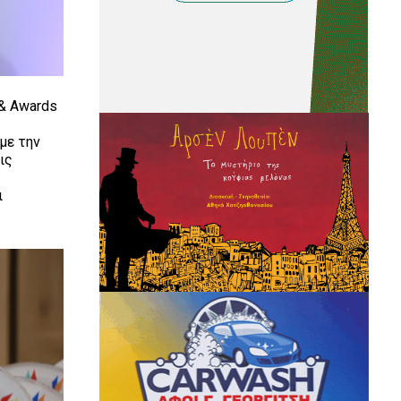
 & Awards
με την
ις
ι