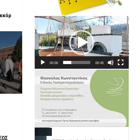
ρεκόρ
Πρόγραμμα
Αναπαραγωγής
Βίντεο
00:00
00:45
ΕΩΣ