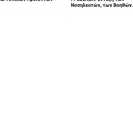
Νοσηλευτών, των Βοηθών
Νοσηλευτών και των Δια
στα Βαρέα και Ανθυγιεινά
Επαγγέλματα