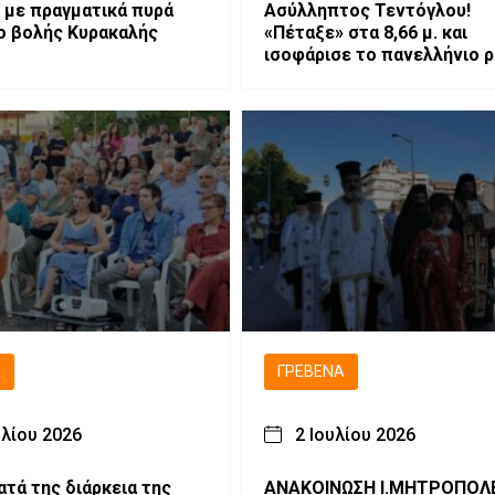
 με πραγματικά πυρά
Ασύλληπτος Τεντόγλου!
ο βολής Κυρακαλής
«Πέταξε» στα 8,66 μ. και
ισοφάρισε το πανελλήνιο 
Ά
ΓΡΕΒΕΝΆ
υλίου 2026
2 Ιουλίου 2026
ατά της διάρκεια της
ΑΝΑΚΟΙΝΩΣΗ Ι.ΜΗΤΡΟΠΟΛ