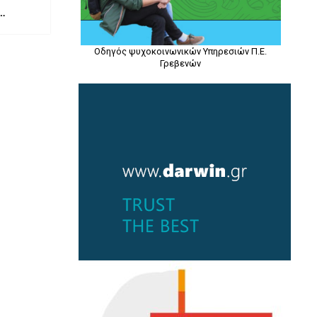
σωστών
Οδηγός ψυχοκοινωνικών Υπηρεσιών Π.Ε.
Γρεβενών