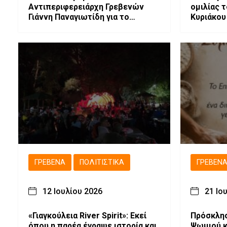
Αντιπεριφερειάρχη Γρεβενών
ομιλίας 
Γιάννη Παναγιωτίδη για το
Κυριάκου
Μουσείο Φυσικής Ιστορίας
εκδήλωση
Μηλιάς
(Βίντεο)
ΓΡΕΒΕΝΆ
ΠΟΛΙΤΙΣΤΙΚΆ
ΓΡΕΒΕΝ
12 Ιουλίου 2026
21 Ιο
«Γιαγκούλεια River Spirit»: Εκεί
Πρόσκλησ
όπου η παρέα έγραψε ιστορία και
Ψωμιού κ