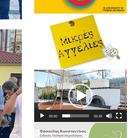
Πρόγραμμα
Αναπαραγωγής
Βίντεο
00:00
00:45