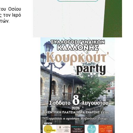
του Οσίου
 τον Ιερό
στών.