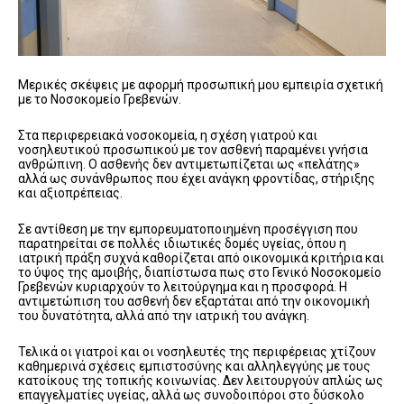
Μερικές σκέψεις με αφορμή προσωπική μου εμπειρία σχετική
με το Νοσοκομείο Γρεβενών.
Στα περιφερειακά νοσοκομεία, η σχέση γιατρού και
νοσηλευτικού προσωπικού με τον ασθενή παραμένει γνήσια
ανθρώπινη. Ο ασθενής δεν αντιμετωπίζεται ως «πελάτης»
αλλά ως συνάνθρωπος που έχει ανάγκη φροντίδας, στήριξης
και αξιοπρέπειας.
Σε αντίθεση με την εμπορευματοποιημένη προσέγγιση που
παρατηρείται σε πολλές ιδιωτικές δομές υγείας, όπου η
ιατρική πράξη συχνά καθορίζεται από οικονομικά κριτήρια και
το ύψος της αμοιβής, διαπίστωσα πως στο Γενικό Νοσοκομείο
Γρεβενών κυριαρχούν το λειτούργημα και η προσφορά. Η
αντιμετώπιση του ασθενή δεν εξαρτάται από την οικονομική
του δυνατότητα, αλλά από την ιατρική του ανάγκη.
Τελικά οι γιατροί και οι νοσηλευτές της περιφέρειας χτίζουν
καθημερινά σχέσεις εμπιστοσύνης και αλληλεγγύης με τους
κατοίκους της τοπικής κοινωνίας. Δεν λειτουργούν απλώς ως
επαγγελματίες υγείας, αλλά ως συνοδοιπόροι στο δύσκολο