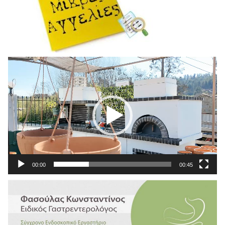
Πρόγραμμα
Αναπαραγωγής
Βίντεο
00:00
00:45