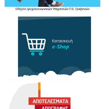
Οδηγός ψυχοκοινωνικών Υπηρεσιών Π.Ε. Γρεβενών