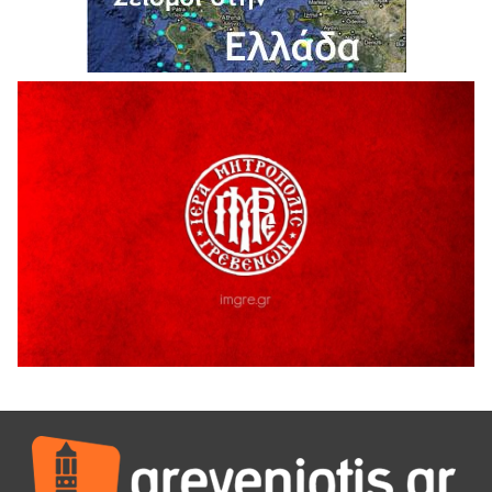
Ο ΑΝΔΡΕΑΣ ΑΣΛΑΝΙΔΗΣ ΣΥΝΕΧΙΖΕΙ ΣΤΟΝ ΠΡΩΤΕΑ
ΓΡΕΒΕΝΩΝ
5 Αυγούστου 2026
Ευχαριστήριο Εκπολιτιστικού Συλλόγου Ταξιάρχη προς κ.
Παρασχάκη Αθανάσιο
5 Αυγούστου 2026
Διακοπή υδροδότησης του Α΄ κλάδου ύδρευσης
5 Αυγούστου 2026
Η Marseaux στα Γρεβενά για μια μοναδική συναυλία
5 Αυγούστου 2026
Θερινό Σινεμά στο πλαίσιο του «Πολιτιστικού
Καλοκαιριού 2026» με την βραβευμένη ταινία «Μικρές
Ανάσες».
5 Αυγούστου 2026
Γρεβενά: Συνελήφθη 18χρονος αλλοδαπός, για κλοπή
εξοπλισμού γυμναστηρίου
5 Αυγούστου 2026