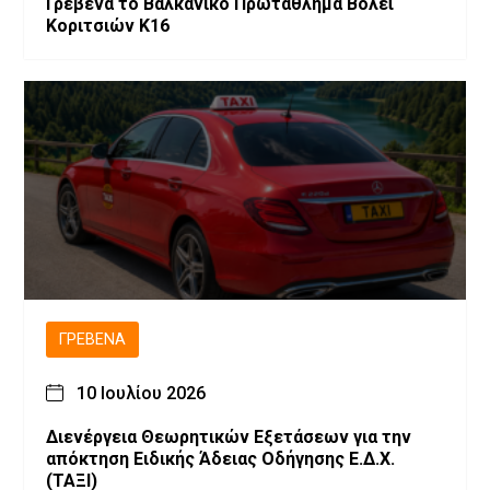
Γρεβενά το Βαλκανικό Πρωτάθλημα Βόλεϊ
Κοριτσιών Κ16
ΓΡΕΒΕΝΆ
10 Ιουλίου 2026
Διενέργεια Θεωρητικών Εξετάσεων για την
απόκτηση Ειδικής Άδειας Οδήγησης Ε.Δ.Χ.
(ΤΑΞΙ)