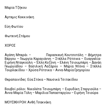
Μαρία Τζήκου
Άρτεμις Κοκκινάκη
Εύη Φωτίου
Φωτεινή Στάμου
ΧΟΡΟΣ
Αγάπη Μπεράι – Παρασκευή Κουτσοτόλη – Δήμητρα
Βέργου – Γεωργία Καραγιάννη – Στέλλα Ρότσικα – Ευαγγελία-
Ειρήνη Νταγκούλη – Έλλη Κοζόνη – Ελένη Τσιουμπέρη – Δανάη
Γεωργιάδου – Βασιλική Λαζάρου – Μαρία Ντόνα – Στέλλα
Τουρλακίδου – Χρύσα Ρότσικα – Αννα-Μαρία Γρηγορίου
Θεραπαινίδες: Εύα Στόκα – Ναυσικά Τσιτακίδου
Βουβοί ρόλοι: Νικολέτα Τσιουμπέρη – Ευρυδίκη Στεργιούλα –
Άννα-Μαρία Τόλη – Μαρίλια Παπαστεργίου – Ειρήνη Τσιούρα
ΜΟΥΣΙΚΗ ΡΟΗ: Ανθή Τσακνάκη