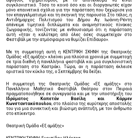
άψογους σχηματισμούς με το αποτέλεσμα να είναι
συγκλονιστικό. Τόσο το κοινό όσο και οι διοργανωτές είχαν
μόνο επαινετικά σχόλια για την παράσταση που ξεχώρισε για
τον επαγγελματισμό και τη σκηνική της παρουσία. Στο τέλος, η
Αντιδήμαρχος Πολιτισμού του Δήμου Αγ. Ιωάννη-Ρέντη
απένειμε τιμητικά διπλώματα και αναμνηστικούς πίνακες
ζωγραφικής, τονίζοντας με ενθουσιασμό ότι η παράσταση
αυτή «ήταν η καλύτερη από όλες όσες συμμετείχαν στο
Φεστιβάλ με την ατμόσφαιρα να θυμίζει Επίδαυρο».
Με τη συμμετοχή αυτή η ΚΕΝΤΡΙΚΗ ΣΚΗΝΗ της Θεατρικής
Ομάδας «Εξ αμάξης» κλείνει μια πλούσια χρονιά με συμμετοχή
σε τρία διεθνή ή πανελλήνια φεστιβάλ και μια συγκλονιστική
παράσταση στο Καστράκι. Τώρα, αν η παράσταση έκλεισε
οριστικά τον κύκλο της, ο Σεπτέμβρης θα δείξει.
Η συμμετοχή της Θεατρικής Ομάδας «Εξ αμάξης» στο
Πανελλήνιο Μαθητικό Φεστιβάλ Θεάτρου στον Πειραιά
πραγματοποιήθηκε σε συνεργασία και με την υποστήριξη του
Ιδρύματος Καπετάν Βασίλη και Κάρμεν
Κωνσταντακόπουλου
, στο πλαίσιο της ευρύτερης αποστολής
του για μια συνεκτική και βιώσιμη ανάπτυξη, με τον άνθρωπο
στο επίκεντρο.
Θεατρική Ομάδα «Εξ αμάξης»