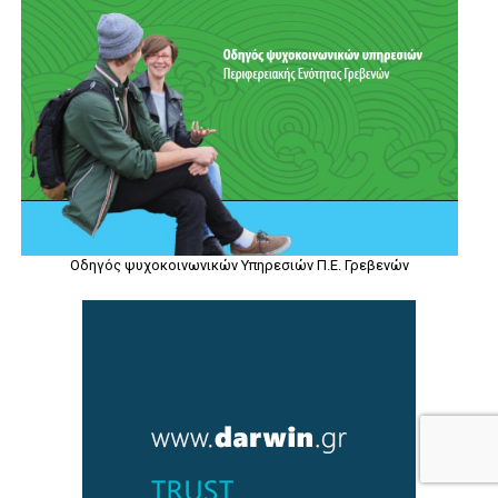
Οδηγός ψυχοκοινωνικών Υπηρεσιών Π.Ε. Γρεβενών