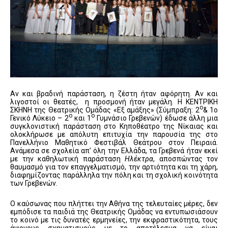
Αν και βραδινή παράσταση, η ζέστη ήταν αφόρητη. Αν και
λιγοστοί οι θεατές, η προσμονή ήταν μεγάλη. Η ΚΕΝΤΡΙΚΗ
ο
ΣΚΗΝΗ της Θεατρικής Ομάδας «Εξ αμάξης» (Σύμπραξη: 2
& 1ο
ο
ο
Γενικό Λύκειο – 2
και 1
Γυμνάσιο Γρεβενών) έδωσε άλλη μια
συγκλονιστική παράσταση στο Κηποθέατρο της Νίκαιας και
ολοκλήρωσε με απόλυτη επιτυχία την παρουσία της στο
Πανελλήνιο Μαθητικό Φεστιβάλ Θεάτρου στον Πειραιά.
Ανάμεσα σε σχολεία απ’ όλη την Ελλάδα, τα Γρεβενά ήταν εκεί
με την καθηλωτική παράσταση
Ηλέκτρα
, αποσπώντας τον
θαυμασμό για τον επαγγελματισμό, την αρτιότητα και τη χάρη,
διαφημίζοντας παράλληλα την πόλη και τη σχολική κοινότητα
των Γρεβενών.
Ο καύσωνας που πλήττει την Αθήνα της τελευταίες μέρες, δεν
εμπόδισε τα παιδιά της Θεατρικής Ομάδας να εντυπωσιάσουν
το κοινό με τις δυνατές ερμηνείες, την εκφραστικότητα, τους