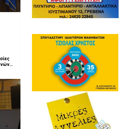
ασίες
ενών