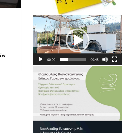
Πρόγραμμα
Αναπαραγωγής
Βίντεο
νών
00:00
00:45