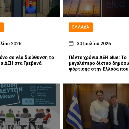
Ά
ΕΛΛΆΔΑ
υλίου 2026
30 Ιουλίου 2026
νο σε νέα διεύθυνση το
Πέντε χρόνια ΔΕΗ blue: Το
α ΔΕΗ στα Γρεβενά
μεγαλύτερο δίκτυο δημόσι
φόρτισης στην Ελλάδα που
επεκτείνεται δυναμικά στη
Νοτιοανατολική Ευρώπη