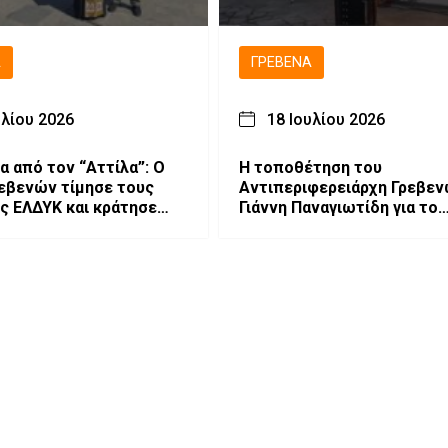
Ά
ΓΡΕΒΕΝΆ
υλίου 2026
18 Ιουλίου 2026
α από τον “Αττίλα”: Ο
Η τοποθέτηση του
εβενών τίμησε τους
Αντιπεριφερειάρχη Γρεβε
ς ΕΛΔΥΚ και κράτησε
Γιάννη Παναγιωτίδη για το
το μήνυμα “Δεν
Μουσείο Φυσικής Ιστορίας
Μηλιάς