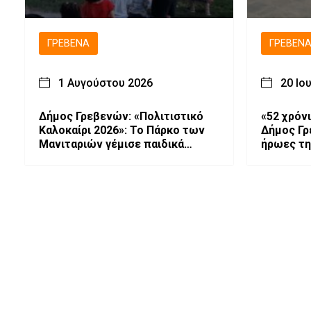
ΓΡΕΒΕΝΆ
ΓΡΕΒΕΝ
1 Αυγούστου 2026
20 Ιο
Δήμος Γρεβενών: «Πολιτιστικό
«52 χρόνι
Καλοκαίρι 2026»: Το Πάρκο των
Δήμος Γρ
Μανιταριών γέμισε παιδικά
ήρωες τη
χαμόγελα στα «Παιχνίδια Χωρίς
ζωντανό 
Σύνορα».
Ξεχνώ”».