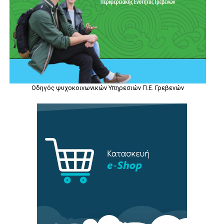
Οδηγός ψυχοκοινωνικών Υπηρεσιών Π.Ε. Γρεβενών