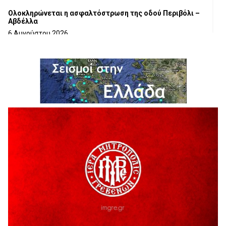
Ολοκληρώνεται η ασφαλτόστρωση της οδού Περιβόλι –
Αβδέλλα
6 Αυγούστου 2026
H παραδοχή λαθών είναι (και) δύναμη
5 Αυγούστου 2026
Ο ΑΝΔΡΕΑΣ ΑΣΛΑΝΙΔΗΣ ΣΥΝΕΧΙΖΕΙ ΣΤΟΝ ΠΡΩΤΕΑ
ΓΡΕΒΕΝΩΝ
5 Αυγούστου 2026
Ευχαριστήριο Εκπολιτιστικού Συλλόγου Ταξιάρχη προς κ.
Παρασχάκη Αθανάσιο
5 Αυγούστου 2026
Διακοπή υδροδότησης του Α΄ κλάδου ύδρευσης
5 Αυγούστου 2026
Η Marseaux στα Γρεβενά για μια μοναδική συναυλία
5 Αυγούστου 2026
Θερινό Σινεμά στο πλαίσιο του «Πολιτιστικού
Καλοκαιριού 2026» με την βραβευμένη ταινία «Μικρές