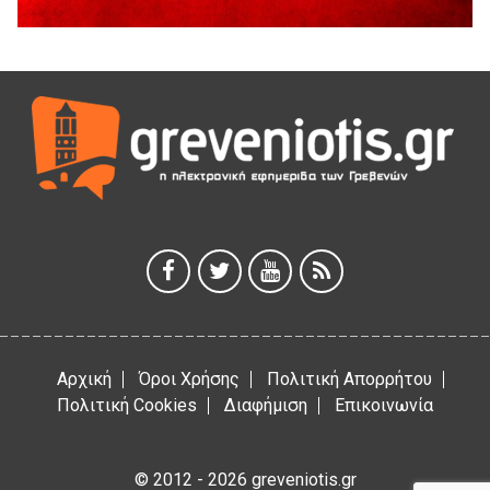
Ανάσες».
5 Αυγούστου 2026
Γρεβενά: Συνελήφθη 18χρονος αλλοδαπός, για κλοπή
εξοπλισμού γυμναστηρίου
5 Αυγούστου 2026
ΑΗ ΛΑΟΣ | 5 Αυγούστου | Υπαίθριο Θέατρο “Καστράκι”,
Γρεβενά
5 Αυγούστου 2026
41η Γιορτή Κρασιού στο Τρίκωμο – «Γιορτή Παράδοσης»
5 Αυγούστου 2026
Αρχική
Όροι Χρήσης
Πολιτική Απορρήτου
Πολιτική Cookies
Διαφήμιση
Επικοινωνία
© 2012 - 2026 greveniotis.gr