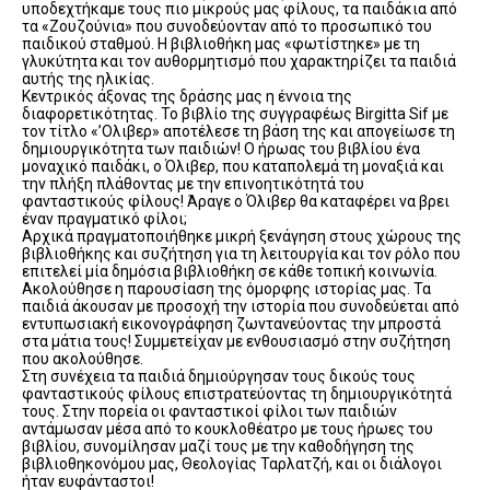
υποδεχτήκαμε τους πιο μικρούς μας φίλους, τα παιδάκια από
τα «Ζουζούνια» που συνοδεύονταν από το προσωπικό του
παιδικού σταθμού. Η βιβλιοθήκη μας «φωτίστηκε» με τη
γλυκύτητα και τον αυθορμητισμό που χαρακτηρίζει τα παιδιά
αυτής της ηλικίας.
Κεντρικός άξονας της δράσης μας η έννοια της
διαφορετικότητας. Το βιβλίο της συγγραφέως Birgitta Sif με
τον τίτλο «’Ολιβερ» αποτέλεσε τη βάση της και απογείωσε τη
δημιουργικότητα των παιδιών! Ο ήρωας του βιβλίου ένα
μοναχικό παιδάκι, ο Όλιβερ, που καταπολεμά τη μοναξιά και
την πλήξη πλάθοντας με την επινοητικότητά του
φανταστικούς φίλους! Άραγε ο Όλιβερ θα καταφέρει να βρει
έναν πραγματικό φίλοι;
Αρχικά πραγματοποιήθηκε μικρή ξενάγηση στους χώρους της
βιβλιοθήκης και συζήτηση για τη λειτουργία και τον ρόλο που
επιτελεί μία δημόσια βιβλιοθήκη σε κάθε τοπική κοινωνία.
Ακολούθησε η παρουσίαση της όμορφης ιστορίας μας. Τα
παιδιά άκουσαν με προσοχή την ιστορία που συνοδεύεται από
εντυπωσιακή εικονογράφηση ζωντανεύοντας την μπροστά
στα μάτια τους! Συμμετείχαν με ενθουσιασμό στην συζήτηση
που ακολούθησε.
Στη συνέχεια τα παιδιά δημιούργησαν τους δικούς τους
φανταστικούς φίλους επιστρατεύοντας τη δημιουργικότητά
τους. Στην πορεία οι φανταστικοί φίλοι των παιδιών
αντάμωσαν μέσα από το κουκλοθέατρο με τους ήρωες του
βιβλίου, συνομίλησαν μαζί τους με την καθοδήγηση της
βιβλιοθηκονόμου μας, Θεολογίας Ταρλατζή, και οι διάλογοι
ήταν ευφάνταστοι!