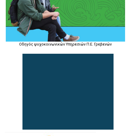
Οδηγός ψυχοκοινωνικών Υπηρεσιών Π.Ε. Γρεβενών