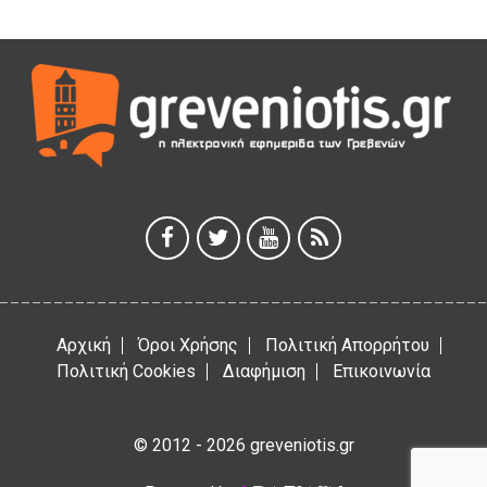
Θερινό Σινεμά στο πλαίσιο του «Πολιτιστικού
Καλοκαιριού 2026» με την βραβευμένη ταινία «Μικρές
Ανάσες».
5 Αυγούστου 2026
Γρεβενά: Συνελήφθη 18χρονος αλλοδαπός, για κλοπή
εξοπλισμού γυμναστηρίου
5 Αυγούστου 2026
ΑΗ ΛΑΟΣ | 5 Αυγούστου | Υπαίθριο Θέατρο “Καστράκι”,
Γρεβενά
5 Αυγούστου 2026
Αρχική
Όροι Χρήσης
Πολιτική Απορρήτου
Πολιτική Cookies
Διαφήμιση
Επικοινωνία
© 2012 - 2026 greveniotis.gr