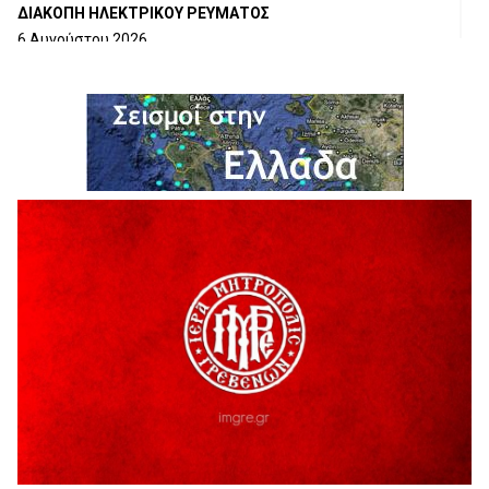
ΔΙΑΚΟΠΗ ΗΛΕΚΤΡΙΚΟΥ ΡΕΥΜΑΤΟΣ
6 Αυγούστου 2026
Ολοκληρώνεται η ασφαλτόστρωση της οδού Περιβόλι –
Αβδέλλα
6 Αυγούστου 2026
H παραδοχή λαθών είναι (και) δύναμη
5 Αυγούστου 2026
Ο ΑΝΔΡΕΑΣ ΑΣΛΑΝΙΔΗΣ ΣΥΝΕΧΙΖΕΙ ΣΤΟΝ ΠΡΩΤΕΑ
ΓΡΕΒΕΝΩΝ
5 Αυγούστου 2026
Ευχαριστήριο Εκπολιτιστικού Συλλόγου Ταξιάρχη προς κ.
Παρασχάκη Αθανάσιο
5 Αυγούστου 2026
Διακοπή υδροδότησης του Α΄ κλάδου ύδρευσης
5 Αυγούστου 2026
Η Marseaux στα Γρεβενά για μια μοναδική συναυλία
5 Αυγούστου 2026