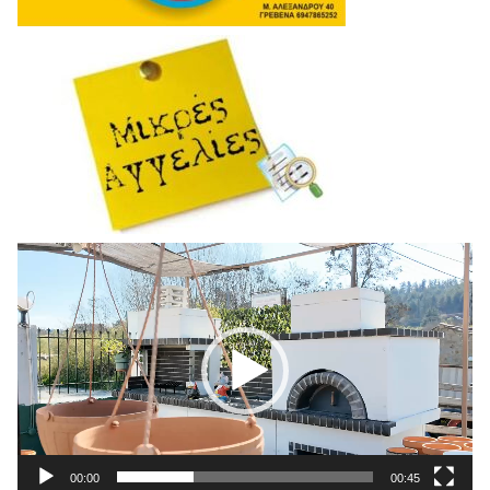
Πρόγραμμα
Αναπαραγωγής
Βίντεο
00:00
00:45