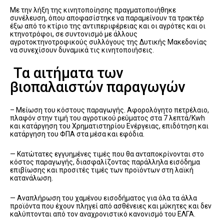
Με την λήξη της κινητοποίησης πραγματοποιήθηκε
συνέλευση, όπου αποφασίστηκε να παραμείνουν τα τρακτέρ
έξω από το κτίριο της αντιπεριφέρειας και οι αγρότες και οι
κτηνοτρόφοι, σε συντονισμό με άλλους
αγροτοκτηνοτροφικούς συλλόγους της Δυτικής Μακεδονίας
να συνεχίσουν δυναμικά τις κινητοποιήσεις.
Τα αιτήματα των
βιοπαλαιστών παραγωγών
– Μείωση του κόστους παραγωγής. Αφορολόγητο πετρέλαιο,
πλαφόν στην τιμή του αγροτικού ρεύματος στα 7 λεπτά/Kwh
και κατάργηση του Χρηματιστηρίου Ενέργειας, επιδότηση και
κατάργηση του ΦΠΑ στα μέσα και εφόδια.
— Κατώτατες εγγυημένες τιμές που θα ανταποκρίνονται στο
κόστος παραγωγής, διασφαλίζοντας παράλληλα εισόδημα
επιβίωσης και προσιτές τιμές των προϊόντων στη λαϊκή
κατανάλωση.
— Αναπλήρωση του χαμένου εισοδήματος για όλα τα άλλα
προϊόντα που έχουν πληγεί από ασθένειες και μύκητες και δεν
καλύπτονται από τον αναχρονιστικό κανονισμό του ΕΛΓΑ.