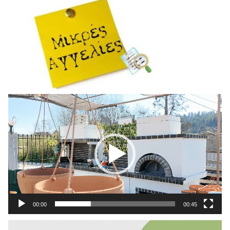
Πρόγραμμα
Αναπαραγωγής
Βίντεο
00:00
00:45