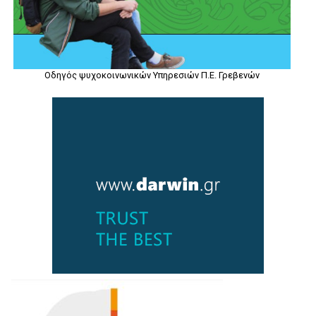
Οδηγός ψυχοκοινωνικών Υπηρεσιών Π.Ε. Γρεβενών