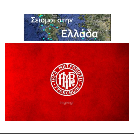
H παραδοχή λαθών είναι (και) δύναμη
5 Αυγούστου 2026
Ο ΑΝΔΡΕΑΣ ΑΣΛΑΝΙΔΗΣ ΣΥΝΕΧΙΖΕΙ ΣΤΟΝ ΠΡΩΤΕΑ
ΓΡΕΒΕΝΩΝ
5 Αυγούστου 2026
Ευχαριστήριο Εκπολιτιστικού Συλλόγου Ταξιάρχη προς κ.
Παρασχάκη Αθανάσιο
5 Αυγούστου 2026
Διακοπή υδροδότησης του Α΄ κλάδου ύδρευσης
5 Αυγούστου 2026
Η Marseaux στα Γρεβενά για μια μοναδική συναυλία
5 Αυγούστου 2026
Θερινό Σινεμά στο πλαίσιο του «Πολιτιστικού
Καλοκαιριού 2026» με την βραβευμένη ταινία «Μικρές
Ανάσες».
5 Αυγούστου 2026