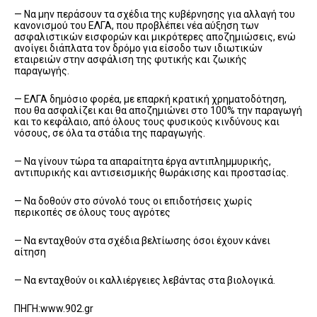
— Να μην περάσουν τα σχέδια της κυβέρνησης για αλλαγή του
κανονισμού του ΕΛΓΑ, που προβλέπει νέα αύξηση των
ασφαλιστικών εισφορών και μικρότερες αποζημιώσεις, ενώ
ανοίγει διάπλατα τον δρόμο για είσοδο των ιδιωτικών
εταιρειών στην ασφάλιση της φυτικής και ζωικής
παραγωγής.
— ΕΛΓΑ δημόσιο φορέα, με επαρκή κρατική χρηματοδότηση,
που θα ασφαλίζει και θα αποζημιώνει στο 100% την παραγωγή
και το κεφάλαιο, από όλους τους φυσικούς κινδύνους και
νόσους, σε όλα τα στάδια της παραγωγής.
— Να γίνουν τώρα τα απαραίτητα έργα αντιπλημμυρικής,
αντιπυρικής και αντισεισμικής θωράκισης και προστασίας.
— Να δοθούν στο σύνολό τους οι επιδοτήσεις χωρίς
περικοπές σε όλους τους αγρότες
— Να ενταχθούν στα σχέδια βελτίωσης όσοι έχουν κάνει
αίτηση
— Να ενταχθούν οι καλλιέργειες λεβάντας στα βιολογικά.
ΠΗΓΗ:www.902.gr