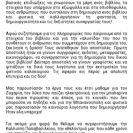
βασικές επιδιώξεις να γνωρίσουν τα μέρη ενός βιβλίου, τα
στοιχεία που υπάρχουν στο εξώφυλλο και στο οπισθόφυλλο,
τους ανθρώπους που συντελούν στη δημιουργία ενός βιβλίου
και φυσικά να καλλιεργήσουν τη φαντασία, τη
δημιουργικότητα και τις δεξιότητες συνεργασίας τους!
Αφού συζητήσαμε για τις πληροφορίες που παίρνουμε από τα
στοιχεία του βιβλίου και για την «αλυσίδα» του που τη
συνθέτουν οι άνθρωποι που συμμετέχουν στη δημιουργία του,
ξεκίνησε η δράση! Τους ανατέθηκαν δύο αποστολές: Πρώτη
αποστολή ήταν να γίνουν συγγραφείς, εκδότες, μεταφραστές,
εικονογράφοι, να συνεργαστούν για τη δημιουργία του δικού
τους βιβλίου! Δεύτερη αποστολή να γίνουν γραφίστες και να
φτιάξουν τα δικά τους λογότυπα για την εκστρατεία του
φετινού καλοκαιριού. Τις έφεραν εις πέρας με απολυτή
επιτυχία και τις δύο!
Μας παρουσίασαν τα έργα τους και έτσι μάθαμε για τον
Ζαχαρία, τον λύκο που παίζει ηλεκτρονικά, για την μπαλαρίνα
που έκανε πιρουέτες και έπεσε, για το κουνέλι που δεν
μπορούσε να πηδήξει και για την Μπανανούπολη και φυσικά
μας παρουσίασαν τα καινούρια λογότυπα που δημιουργήσαν!
Ήταν όλα υπέροχα!
Για ακόμα μια φορά θα θέλαμε να ευχαριστήσουμε την
Καλλιόπη Παπαβασιλείου, την εθελόντριά μας που κάθε χρόνο