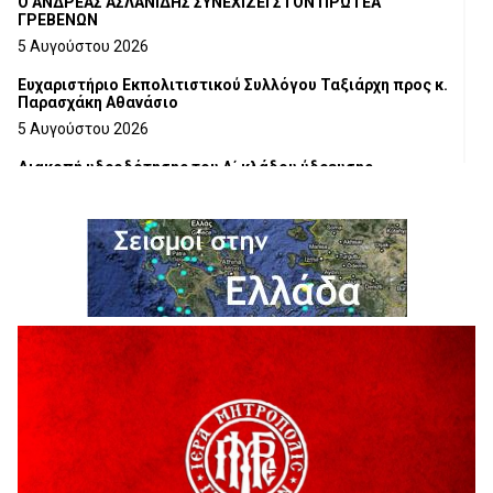
Ο ΑΝΔΡΕΑΣ ΑΣΛΑΝΙΔΗΣ ΣΥΝΕΧΙΖΕΙ ΣΤΟΝ ΠΡΩΤΕΑ
ΓΡΕΒΕΝΩΝ
5 Αυγούστου 2026
Ευχαριστήριο Εκπολιτιστικού Συλλόγου Ταξιάρχη προς κ.
Παρασχάκη Αθανάσιο
5 Αυγούστου 2026
Διακοπή υδροδότησης του Α΄ κλάδου ύδρευσης
5 Αυγούστου 2026
Η Marseaux στα Γρεβενά για μια μοναδική συναυλία
5 Αυγούστου 2026
Θερινό Σινεμά στο πλαίσιο του «Πολιτιστικού
Καλοκαιριού 2026» με την βραβευμένη ταινία «Μικρές
Ανάσες».
5 Αυγούστου 2026
Γρεβενά: Συνελήφθη 18χρονος αλλοδαπός, για κλοπή
εξοπλισμού γυμναστηρίου
5 Αυγούστου 2026
ΑΗ ΛΑΟΣ | 5 Αυγούστου | Υπαίθριο Θέατρο “Καστράκι”,