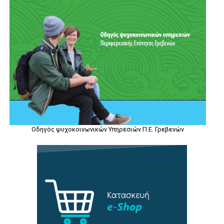
Οδηγός ψυχοκοινωνικών Υπηρεσιών Π.Ε. Γρεβενών