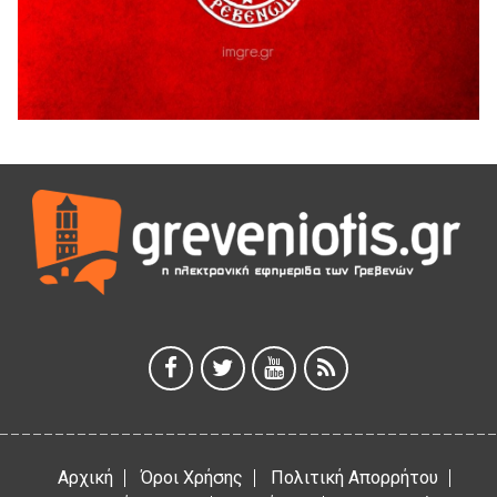
Γρεβενά
5 Αυγούστου 2026
41η Γιορτή Κρασιού στο Τρίκωμο – «Γιορτή Παράδοσης»
5 Αυγούστου 2026
ΜΟΡΙΟΔΟΤΟΥΜΕΝΑ ΣΕΜΙΝΑΡΙΑ ΑΠΟ ΤΟ ΠΑΝΕΠΙΣΤΗΜΙΟ
ΠΕΙΡΑΙΑ
5 Αυγούστου 2026
ΕΥΧΑΡΙΣΤΙΕΣ Φυσιολατρικού Συλλόγου Γρεβενών
4 Αυγούστου 2026
Έκτακτη χρηματοδότηση 400.000€ για επιπλέον εργασίες
στο Δημοτικό Στάδιο Γρεβενών «Μίλτος Τεντόγλου»
4 Αυγούστου 2026
Αρχική
Όροι Χρήσης
Πολιτική Απορρήτου