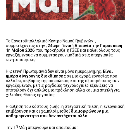
Το Εργατοϋπαλληλικό Κέντρο Νομού Γρεβενών ,
συμμετέχοντας στην ,
24ωρη Γενική Απεργία την Παρασκευή
1η Μαΐου 2026
που προκήρυξε η ΓΣΕΕ και καλεί όλους τους
εργαζόμενους να συμμετάσχουν μαζικά στις απεργιακές
κινητοποιήσεις.
Η φετινή Πρωτομαγιά δεν είναι μόνο ημέρα μνήμης.
Είναι
ημέρα σύγχρονης διεκδίκησης
σε μια αγορά εργασίας που
αλλάζει, σε βάρος της ασφάλειας και της αξιοπρέπειας των
εργαζομένων, με τις ραγδαίες τεχνολογικές εξελίξεις να
αποτελούν όχι απλώς μια πρόκληση αλλά και μια απειλή για
χιλιάδες θέσεις εργασίας.
Η αύξηση του κόστους ζωής, η στεγαστική πίεση, η ενεργειακή
επιβάρυνση και οι χαμηλοί μισθοί
διαμορφώνουν μια
καθημερινότητα που δεν αντέχεται άλλο.
η
Την 1
Μάη απεργούμε και απαιτούμε :