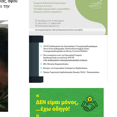
ίας, αφού
ι την