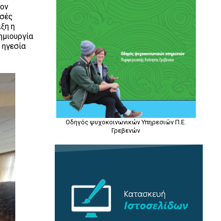
τον
σσές
ξη η
ημιουργία
 ηγεσία
Οδηγός ψυχοκοινωνικών Υπηρεσιών Π.Ε.
Γρεβενών