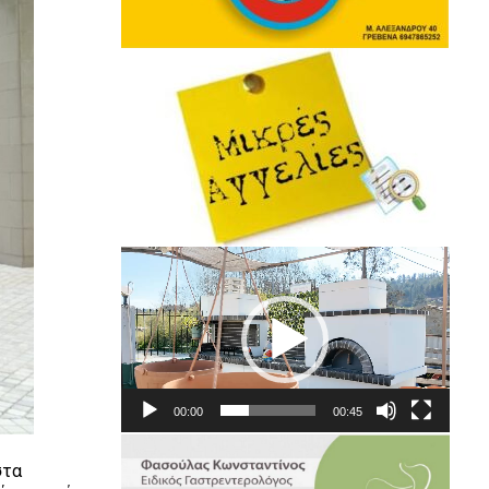
Πρόγραμμα
Αναπαραγωγής
Βίντεο
00:00
00:45
στα