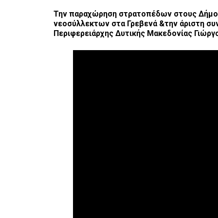
Την παραχώρηση στρατοπέδων στους Δήμους
νεοσύλλεκτων στα Γρεβενά &την άριστη συν
Περιφερειάρχης Δυτικής Μακεδονίας Γιώργ