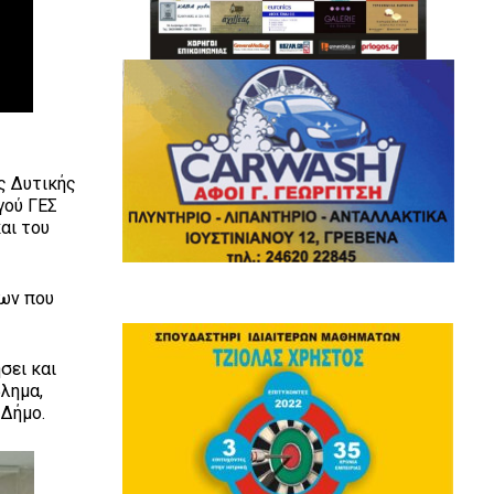
ς Δυτικής
γού ΓΕΣ
αι του
εων που
σει και
βλημα,
 Δήμο.