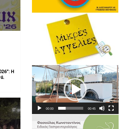
Πρόγραμμα
26”: Η
Αναπαραγωγής
ά.
Βίντεο
00:00
00:45