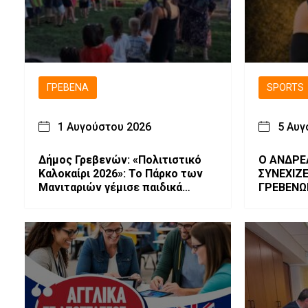
ΓΡΕΒΕΝΆ
SPORTS
1 Αυγούστου 2026
5 Αυγ
Δήμος Γρεβενών: «Πολιτιστικό
Ο ΑΝΔΡΕ
Καλοκαίρι 2026»: Το Πάρκο των
ΣΥΝΕΧΙΖ
Μανιταριών γέμισε παιδικά
ΓΡΕΒΕΝΩ
χαμόγελα στα «Παιχνίδια Χωρίς
Σύνορα».