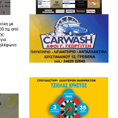
νίκη με
00 πμ από
ης
 για
Τηλέφωνο