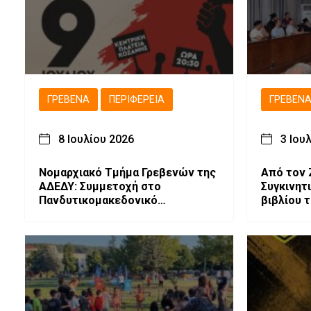
ΓΡΕΒΕΝΆ
ΠΕΡΙΦΈΡΕΙΑ
ΓΡΕΒΕΝ
8 Ιουλίου 2026
3 Ιου
Νομαρχιακό Τμήμα Γρεβενών της
Από τον 
ΑΔΕΔΥ: Συμμετοχή στο
Συγκινητ
Πανδυτικομακεδονικό
βιβλίου 
Συλλαλητήριο
στα Γρεβ
video)