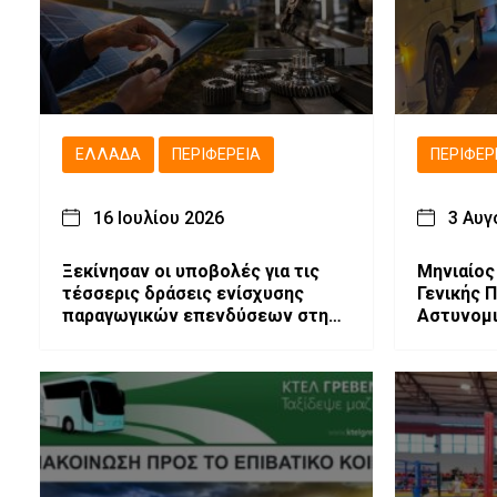
ΕΛΛΆΔΑ
ΠΕΡΙΦΈΡΕΙΑ
ΠΕΡΙΦΈΡ
16 Ιουλίου 2026
3 Αυγ
Ξεκίνησαν οι υποβολές για τις
Μηνιαίος
τέσσερις δράσεις ενίσχυσης
Γενικής 
παραγωγικών επενδύσεων στη
Αστυνομι
Δυτική Μακεδονία
Μακεδονί
Ασφάλει