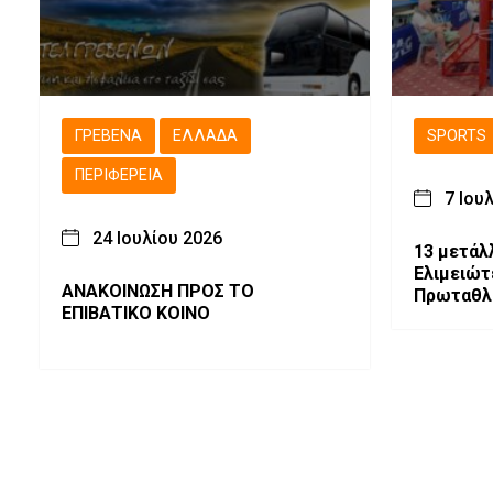
ΓΡΕΒΕΝΆ
ΕΛΛΆΔΑ
SPORTS
ΠΕΡΙΦΈΡΕΙΑ
7 Ιου
24 Ιουλίου 2026
13 μετάλλ
Ελιμειώτ
ΑΝΑΚΟΙΝΩΣΗ ΠΡΟΣ ΤΟ
Πρωταθλή
ΕΠΙΒΑΤΙΚΟ ΚΟΙΝΟ
Πρωταθλη
Σύλλογος
Παγκορασ