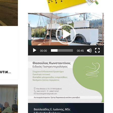
Πρόγραμμα
Αναπαραγωγής
Βίντεο
00:00
00:45
υτικής