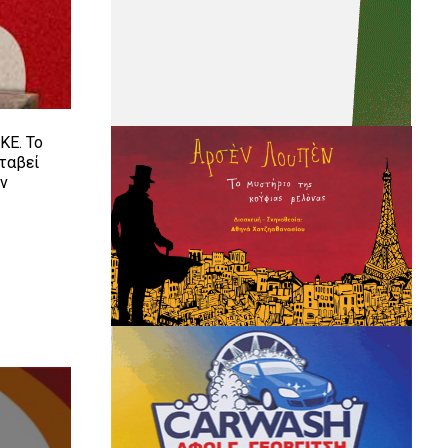
ΚΕ. Το
εταβεί
ών