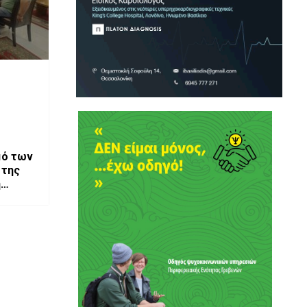
μό των
 της
ή