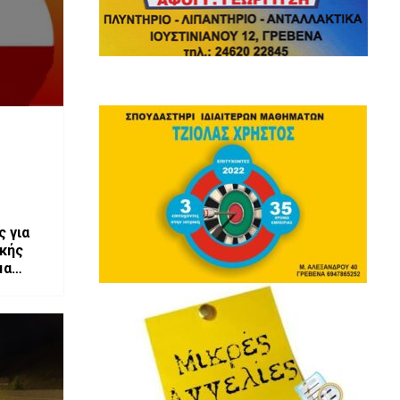
 για
ακής
μα