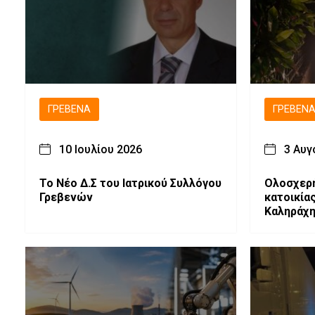
ΓΡΕΒΕΝΆ
ΓΡΕΒΕΝ
10 Ιουλίου 2026
3 Αυγ
Το Νέο Δ.Σ του Ιατρικού Συλλόγου
Ολοσχερ
Γρεβενών
κατοικία
Καληράχ