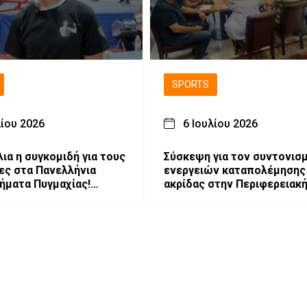
SPORTS
λίου 2026
6 Ιουλίου 2026
ια η συγκομιδή για τους
Σύσκεψη για τον συντονισ
ες στα Πανελλήνια
ενεργειών καταπολέμησης
ματα Πυγμαχίας!
ακρίδας στην Περιφερειακ
τής και Πολυνίκης
Ενότητα Γρεβενών.
 οι Ελιμειώτες στις
ίδες!