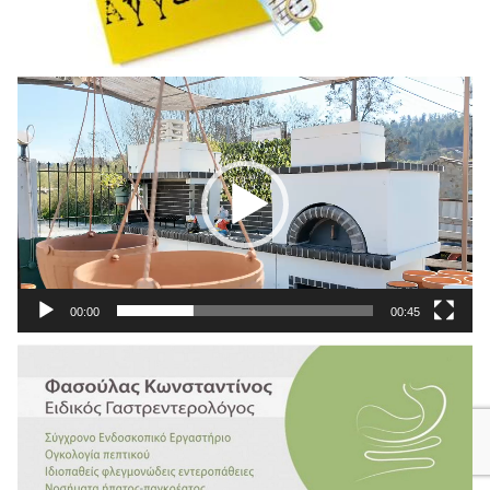
Πρόγραμμα
Αναπαραγωγής
Βίντεο
00:00
00:45