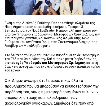
Ενόψει της Διεθνούς Έκθεσης Θεσσαλονίκης, κλιμάκιο της
Νέας Δημοκρατίας επισκέφθηκε σήμερα, Τετάρτη 3
Σεπτεμβρίου, τον Νομό Γρεβενών. Η αποστολή αποτελούνταν
από τον Υπουργό Υποδομών και Μεταφορών Χρίστο Δήμα, την
Υφυπουργό Εργασίας και Κοινωνικής Ασφάλισης Άννα
Ευθυμίου και τον Γενικό Γραμματέα Συντονισμού Διαχείρισης
Αποβλήτων Μανώλη Γραφάκο.
Στο δεύτερο τρίμηνο του 2026 θα παραδοθεί το δεύτερο τμήμα
του Ε65 που θα συνδέει την Καλαμπάκα με τα Γρεβενά τόνισε,
ο
υπουργός Υποδομών και Μεταφορών Χρ. Δήμας
, κατά τη
διάρκεια αυτοψίας που έκανε σήμερα στο συγκεκριμένο τμήμα
του έργου.
Ο κ. Δήμας ανέφερε ότι ξεπεράστηκαν όλα τα
προβλήματα που θα μπορούσαν να καθυστερήσουν την
παράδοσή του, όπως η μεταφορά ορισμένων πυλώνων
υπερυψηλής τάσης και η ολοκλήρωση των
αρχαιολογικών ανασκαφών. Σημείωσε ότι, πριν από