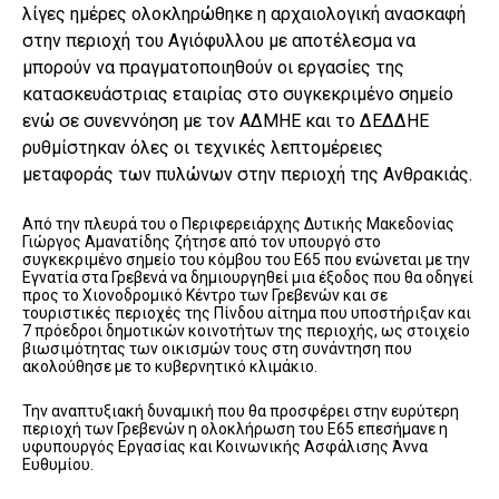
λίγες ημέρες ολοκληρώθηκε η αρχαιολογική ανασκαφή
στην περιοχή του Αγιόφυλλου με αποτέλεσμα να
μπορούν να πραγματοποιηθούν οι εργασίες της
κατασκευάστριας εταιρίας στο συγκεκριμένο σημείο
ενώ σε συνεννόηση με τον ΑΔΜΗΕ και το ΔΕΔΔΗΕ
ρυθμίστηκαν όλες οι τεχνικές λεπτομέρειες
μεταφοράς των πυλώνων στην περιοχή της Ανθρακιάς.
Από την πλευρά του ο Περιφερειάρχης Δυτικής Μακεδονίας
Γιώργος Αμανατίδης ζήτησε από τον υπουργό στο
συγκεκριμένο σημείο του κόμβου του Ε65 που ενώνεται με την
Εγνατία στα Γρεβενά να δημιουργηθεί μια έξοδος που θα οδηγεί
προς το Χιονοδρομικό Κέντρο των Γρεβενών και σε
τουριστικές περιοχές της Πίνδου αίτημα που υποστήριξαν και
7 πρόεδροι δημοτικών κοινοτήτων της περιοχής, ως στοιχείο
βιωσιμότητας των οικισμών τους στη συνάντηση που
ακολούθησε με το κυβερνητικό κλιμάκιο.
Την αναπτυξιακή δυναμική που θα προσφέρει στην ευρύτερη
περιοχή των Γρεβενών η ολοκλήρωση του Ε65 επεσήμανε η
υφυπουργός Εργασίας και Κοινωνικής Ασφάλισης Άννα
Ευθυμίου.