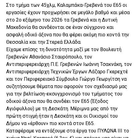
Στο τμήμα των 45χλμ, Καλαμπάκα-Γρεβενά του
Ε65
οι
εργασίες έχουν προχωρήσει σε μεγάλο βαθμό και μέσα
στο 2ο εξάμηνο του 2026 τα Γρεβενά και η Δυτική
Μακεδονία θα συνδέονται σε έναν σύγχρονο και
ασφαλή οδικό άξονα που θα φέρει ακόμη πιο κοντά την
Θεσσαλία και την Στερεά Ελλάδα.
Είχαμε επίσης τη δυνατότητα μαζί με τον Βουλευτή
Γρεβενών Αθανάσιο Σταυρόπουλο, τον
Αντιπεριφερειάρχη Π.Ε. Γρεβενών Ιωάννη Τσακνάκη, τον
Αντιπεριφερειάρχη Τεχνικών Έργων Λάζαρο Γκερεχτέ
και τον Περιφερειακό Σύμβουλο Γιώργο Γεωργίτση να
συζητήσουμε θέματα που αφορούν τον σχεδιασμό μας
για την βελτίωση-εκσυγχρονισμό του τμήματος του
οδικού άξονα που θα συνδέει τον Ε65 (Έξοδος
Αγιόφυλλου) με τη Δεσκάτη. Μέριμνα μας από την
πρώτη στιγμή ήταν η Δεσκάτη και οι Οικισμοί του
Δήμου να «έρθουν» πιο κοντά στον Ε65.
Καταφέραμε να εντάξουμε στα έργα του ΠΥΛΩΝΑ ΙΙΙ το