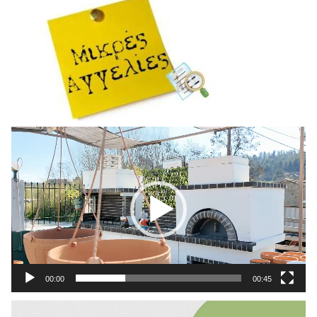
Πρόγραμμα
Αναπαραγωγής
Βίντεο
00:00
00:45