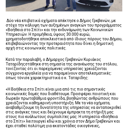
Δύο
νέα
επιβατικά οχήματα απέκτησε ο Δήμος Γρεβενών, με
στόχο την κάλυψη των αυξημένων αναγκών του προγράμματος
«Βοήθεια στο Σπίτι»
και την ενδυνάμωση των Κοινωνικών
Υπηρεσιών. Η προμήθεια, ύψους
30
.000 ευρώ
,
χρηματοδοτήθηκε αποκλειστικά από ίδιους πόρους του Δήμου
,
επιβεβαιώνοντας την προτεραιότητα που δίνει η δημοτική
αρχή στις κοινωνικές πολιτικές.
Κατά την παραλαβή, ο Δήμαρχος Γρεβενών
Κυριάκος
Ταταρίδης
στάθηκε στη σημασία της ανανέωσης του στόλου,
τονίζοντας ότι οι παρεχόμενες υπηρεσίες χρειάζονται
σύγχρονα εργαλεία για να παραμείνουν αποτελεσματικές:
όπως τόνισε χαρακτηριστικά ο κ.
Ταταρίδης
:
«Η
Βοήθεια στο Σπίτι
είναι μια από τις πιο σημαντικές
κοινωνικές δομές που διαθέτουμε. Προσφέρει ποιοτική και
δωρεάν πρωτοβάθμια φροντίδα, βοηθώντας ανθρώπους που
χρειάζονται καθημερινή υποστήριξη. Με τα νέα οχήματα,
αναβαθμίζουμε τη δυνατότητα της υπηρεσίας να ανταποκριθεί
στις ανάγκες τους και δείχνουμε έμπρακτα τη στήριξή μας
στους πιο ευάλωτους συμπολίτες
μας.
Η υπηρεσία «Βοήθεια
στο Σπίτι» λειτουργεί εδώ και χρόνια στον Δήμο Γρεβενών και
έχει σταθεί πολύτιμη για εκατοντάδες οικογένειες,