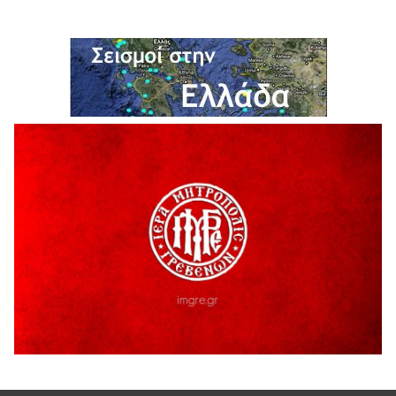
H παραδοχή λαθών είναι (και) δύναμη
5 Αυγούστου 2026
Ο ΑΝΔΡΕΑΣ ΑΣΛΑΝΙΔΗΣ ΣΥΝΕΧΙΖΕΙ ΣΤΟΝ ΠΡΩΤΕΑ
ΓΡΕΒΕΝΩΝ
5 Αυγούστου 2026
Ευχαριστήριο Εκπολιτιστικού Συλλόγου Ταξιάρχη προς κ.
Παρασχάκη Αθανάσιο
5 Αυγούστου 2026
Διακοπή υδροδότησης του Α΄ κλάδου ύδρευσης
5 Αυγούστου 2026
Η Marseaux στα Γρεβενά για μια μοναδική συναυλία
5 Αυγούστου 2026
Θερινό Σινεμά στο πλαίσιο του «Πολιτιστικού
Καλοκαιριού 2026» με την βραβευμένη ταινία «Μικρές
Ανάσες».
5 Αυγούστου 2026
Γρεβενά: Συνελήφθη 18χρονος αλλοδαπός, για κλοπή