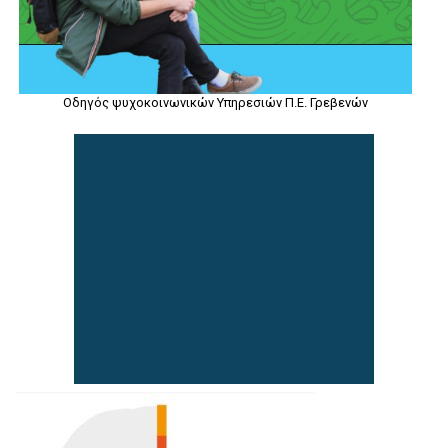
Οδηγός ψυχοκοινωνικών Υπηρεσιών Π.Ε. Γρεβενών