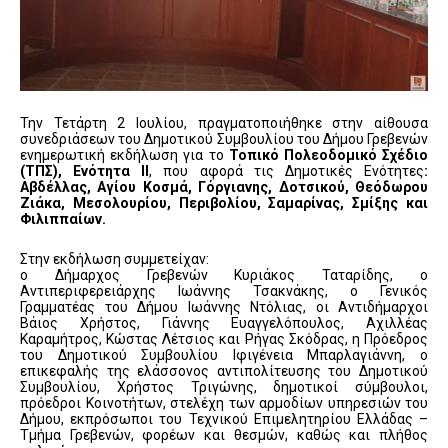
Την Τετάρτη 2 Ιουλίου, πραγματοποιήθηκε στην αίθουσα
συνεδριάσεων του Δημοτικού Συμβουλίου του Δήμου Γρεβενών
ενημερωτική εκδήλωση για το
Τοπικό Πολεοδομικό Σχέδιο
(ΤΠΣ), Ενότητα ΙΙ
, που αφορά τις Δημοτικές Ενότητες
:
Αβδέλλας, Αγίου Κοσμά, Γόργιανης, Δοτσικού, Θεόδωρου
Ζιάκα, Μεσολουρίου, Περιβολίου, Σαμαρίνας, Σμίξης και
Φιλιππαίων.
Στην εκδήλωση συμμετείχαν:
ο Δήμαρχος Γρεβενών Κυριάκος Ταταρίδης, ο
Αντιπεριφερειάρχης Ιωάννης Τσακνάκης, ο Γενικός
Γραμματέας του Δήμου Ιωάννης Ντόλιας, οι Αντιδήμαρχοι
Βάιος Χρήστος, Γιάννης Ευαγγελόπουλος, Αχιλλέας
Καραμήτρος, Κώστας Λέτσιος και Ρήγας Σκόδρας, η Πρόεδρος
του Δημοτικού Συμβουλίου Ιφιγένεια Μπαρλαγιάννη, ο
επικεφαλής της ελάσσονος αντιπολίτευσης του Δημοτικού
Συμβουλίου, Χρήστος Τριγώνης, δημοτικοί σύμβουλοι,
πρόεδροι Κοινοτήτων, στελέχη των αρμοδίων υπηρεσιών του
Δήμου, εκπρόσωποι του Τεχνικού Επιμελητηρίου Ελλάδας –
Τμήμα Γρεβενών, φορέων και θεσμών, καθώς και πλήθος