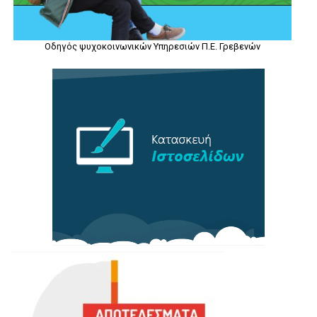
Οδηγός ψυχοκοινωνικών Υπηρεσιών Π.Ε. Γρεβενών