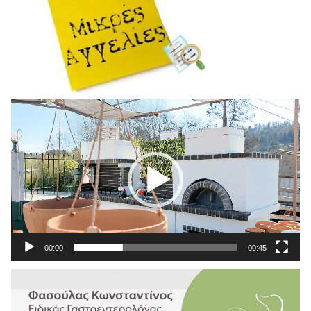
Πρόγραμμα
Αναπαραγωγής
Βίντεο
00:00
00:45