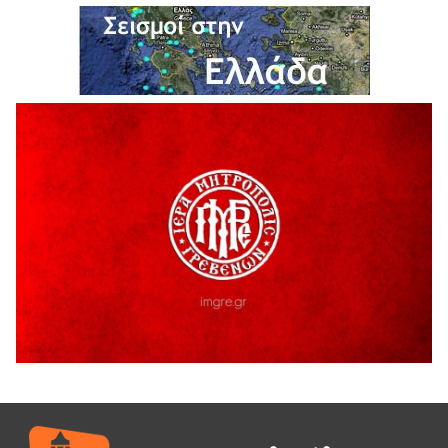
6 Αυγούστου 2026
Ολοκληρώνεται η ασφαλτόστρωση της οδού Περιβόλι –
Αβδέλλα
6 Αυγούστου 2026
H παραδοχή λαθών είναι (και) δύναμη
5 Αυγούστου 2026
Ο ΑΝΔΡΕΑΣ ΑΣΛΑΝΙΔΗΣ ΣΥΝΕΧΙΖΕΙ ΣΤΟΝ ΠΡΩΤΕΑ
ΓΡΕΒΕΝΩΝ
5 Αυγούστου 2026
Ευχαριστήριο Εκπολιτιστικού Συλλόγου Ταξιάρχη προς κ.
Παρασχάκη Αθανάσιο
5 Αυγούστου 2026
Διακοπή υδροδότησης του Α΄ κλάδου ύδρευσης
5 Αυγούστου 2026
Η Marseaux στα Γρεβενά για μια μοναδική συναυλία
5 Αυγούστου 2026