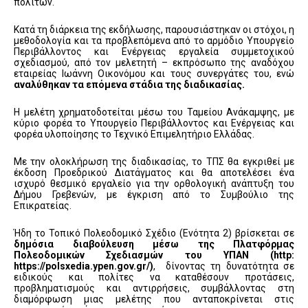
πολιτών.
Κατά τη διάρκεια της εκδήλωσης, παρουσιάστηκαν οι στόχοι, η
μεθοδολογία και τα προβλεπόμενα από το αρμόδιο Υπουργείο
Περιβάλλοντος και Ενέργειας εργαλεία συμμετοχικού
σχεδιασμού, από τον μελετητή – εκπρόσωπο της αναδόχου
εταιρείας Ιωάννη Οικονόμου και τους συνεργάτες του, ενώ
αναλύθηκαν τα επόμενα στάδια της διαδικασίας.
Η μελέτη χρηματοδοτείται μέσω του Ταμείου Ανάκαμψης, με
κύριο φορέα το Υπουργείο Περιβάλλοντος και Ενέργειας και
φορέα υλοποίησης το Τεχνικό Επιμελητήριο Ελλάδας.
Με την ολοκλήρωση της διαδικασίας, το ΤΠΣ θα εγκριθεί με
έκδοση Προεδρικού Διατάγματος και θα αποτελέσει ένα
ισχυρό θεσμικό εργαλείο για την ορθολογική ανάπτυξη του
Δήμου Γρεβενών, με έγκριση από το Συμβούλιο της
Επικρατείας.
Ήδη το Τοπικό Πολεοδομικό Σχέδιο (Ενότητα 2) βρίσκεται σε
δημόσια διαβούλευση μέσω της Πλατφόρμας
Πολεοδομικών Σχεδιασμών του ΥΠΑΝ (http:
https://polsxedia.ypen.gov.gr/)
, δίνοντας τη δυνατότητα σε
ειδικούς και πολίτες να καταθέσουν προτάσεις,
προβληματισμούς και αντιρρήσεις, συμβάλλοντας στη
διαμόρφωση μιας μελέτης που ανταποκρίνεται στις