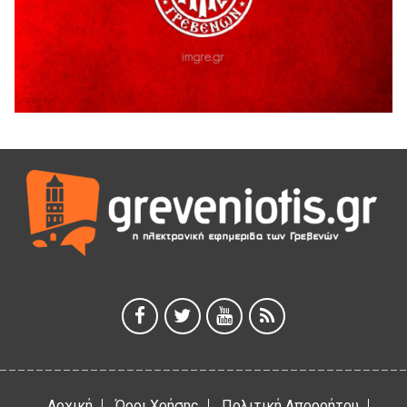
Ευχαριστήριο Εκπολιτιστικού Συλλόγου Ταξιάρχη προς κ.
Παρασχάκη Αθανάσιο
5 Αυγούστου 2026
Διακοπή υδροδότησης του Α΄ κλάδου ύδρευσης
5 Αυγούστου 2026
Η Marseaux στα Γρεβενά για μια μοναδική συναυλία
5 Αυγούστου 2026
Θερινό Σινεμά στο πλαίσιο του «Πολιτιστικού
Καλοκαιριού 2026» με την βραβευμένη ταινία «Μικρές
Ανάσες».
5 Αυγούστου 2026
Γρεβενά: Συνελήφθη 18χρονος αλλοδαπός, για κλοπή
εξοπλισμού γυμναστηρίου
5 Αυγούστου 2026
Αρχική
Όροι Χρήσης
Πολιτική Απορρήτου