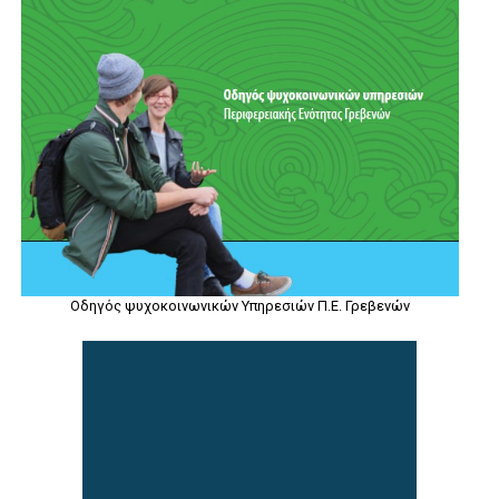
Οδηγός ψυχοκοινωνικών Υπηρεσιών Π.Ε. Γρεβενών