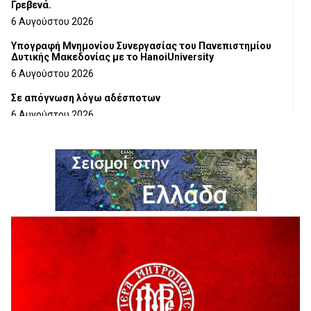
Γρεβενά.
6 Αυγούστου 2026
Υπογραφή Μνημονίου Συνεργασίας του Πανεπιστημίου
Δυτικής Μακεδονίας με το HanoiUniversity
6 Αυγούστου 2026
Σε απόγνωση λόγω αδέσποτων
6 Αυγούστου 2026
ΔΙΑΚΟΠΗ ΗΛΕΚΤΡΙΚΟΥ ΡΕΥΜΑΤΟΣ
6 Αυγούστου 2026
Ολοκληρώνεται η ασφαλτόστρωση της οδού Περιβόλι –
Αβδέλλα
6 Αυγούστου 2026
H παραδοχή λαθών είναι (και) δύναμη
5 Αυγούστου 2026
Ο ΑΝΔΡΕΑΣ ΑΣΛΑΝΙΔΗΣ ΣΥΝΕΧΙΖΕΙ ΣΤΟΝ ΠΡΩΤΕΑ
ΓΡΕΒΕΝΩΝ
5 Αυγούστου 2026