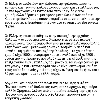
Οι Έλληνες ανέδειξαν την γλώσσα, την φιλοσοφία και το
εμπόριο και ήταν και καλοί θαλασσοπόροι και μεταλλωρύχοι,
βλέπε Αργοναυτική Εκστρατεία στην Κολχίδα για το
χρυσόμαλλο δέρας και μεταφορά μεταλλευμάτων από τις
Κασσιτερίδες Νήσους όπως ονόμαζαν οι αρχαίοι τα Νησιά της
Βορειοδυτικής Ευρώπης, πιθανότατα τα σημερινά Βρετανικά
Νησιά.
Οι Έλληνες εγκαταστάθηκαν στην περιοχή της αρχαίας
Χαλδίας – ονομάστηκε λόγω Χαλκού, ή αργότερα περιοχή
Κάνεως λόγω του ποταμού Κάνη και μετέπειτα Αργυρούπολης.
Στην άγονη λόγω μεταλλοφόρων κοιτασμάτων αλλά και
μεγάλου υψομέτρου περιοχή της Χαλδίας – το χαμηλότερο
χωριό είχε 1000 μ. υψόμετρο και το μεγαλύτερο είχε 2200 μ.
υψόμετρο – οι Έλληνες ασχολούνταν με την εξόρυξη και την
επεξεργασία των μετάλλων, που μόνον αυτοί γνώριζαν και με
την γεωργία και κτηνοτροφία, για να είναι αυτόνομοι και δεν
τους πείραζε κανείς γιατί τους είχαν ανάγκη, αυτός ήταν και ο
λόγος που κράτησαν τον Ελληνισμό.
Λόγω του ότι ζούσαν από πολύ παλιά στα μέρη αυτά του
Πόντου η ποντιακή διάλεκτος των μεταλλωρύχων έχει πάρα
πολλές Ομηρικές λέξεις από οποιαδήποτε άλλη περιοχή του
Πόντου, από αυτούς οι Ομηρικές λέξεις περάσανε και στην
τουρκική γλώσσα.