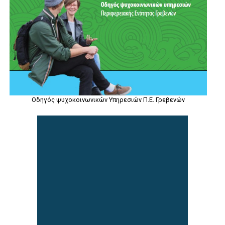
Οδηγός ψυχοκοινωνικών Υπηρεσιών Π.Ε. Γρεβενών