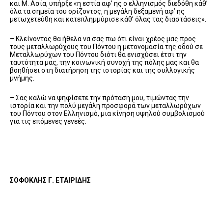
και Μ. Ασία, υπήρξε «η εστία αφ’ ης ο ελληνισμός διεδόθη κάθ’
όλα τα σημεία του ορίζοντος, η μεγάλη δεξαμενή αφ’ ης
μετωχετεύθη και κατεπλημμύρισε κάθ’ όλας τας διαστάσεις».
– Κλείνοντας θα ήθελα να σας πω ότι είναι χρέος μας προς
τους μεταλλωρύχους του Πόντου η μετονομασία της οδού σε
Μεταλλωρύχων του Πόντου διότι θα ενισχύσει έτσι την
ταυτότητα μας, την κοινωνική συνοχή της πόλης μας και θα
βοηθήσει στη διατήρηση της ιστορίας και της συλλογικής
μνήμης.
– Σας καλώ να ψηφίσετε την πρόταση μου, τιμώντας την
ιστορία και την πολύ μεγάλη προσφορά των μεταλλωρύχων
του Πόντου στον Ελληνισμό, μια κίνηση υψηλού συμβολισμού
για τις επόμενες γενεές.
ΣΟΦΟΚΛΗΣ Γ. ΕΤΑΙΡΙΔΗΣ