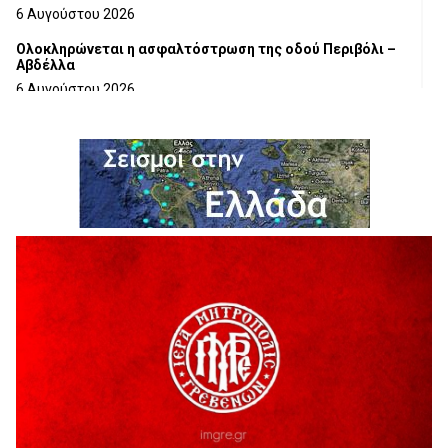
6 Αυγούστου 2026
Ολοκληρώνεται η ασφαλτόστρωση της οδού Περιβόλι –
Αβδέλλα
6 Αυγούστου 2026
H παραδοχή λαθών είναι (και) δύναμη
5 Αυγούστου 2026
Ο ΑΝΔΡΕΑΣ ΑΣΛΑΝΙΔΗΣ ΣΥΝΕΧΙΖΕΙ ΣΤΟΝ ΠΡΩΤΕΑ
ΓΡΕΒΕΝΩΝ
5 Αυγούστου 2026
Ευχαριστήριο Εκπολιτιστικού Συλλόγου Ταξιάρχη προς κ.
Παρασχάκη Αθανάσιο
5 Αυγούστου 2026
Διακοπή υδροδότησης του Α΄ κλάδου ύδρευσης
5 Αυγούστου 2026
Η Marseaux στα Γρεβενά για μια μοναδική συναυλία
5 Αυγούστου 2026