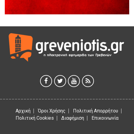
Θερινό Σινεμά στο πλαίσιο του «Πολιτιστικού
Καλοκαιριού 2026» με την βραβευμένη ταινία «Μικρές
Ανάσες».
5 Αυγούστου 2026
Γρεβενά: Συνελήφθη 18χρονος αλλοδαπός, για κλοπή
εξοπλισμού γυμναστηρίου
5 Αυγούστου 2026
ΑΗ ΛΑΟΣ | 5 Αυγούστου | Υπαίθριο Θέατρο “Καστράκι”,
Γρεβενά
5 Αυγούστου 2026
41η Γιορτή Κρασιού στο Τρίκωμο – «Γιορτή Παράδοσης»
5 Αυγούστου 2026
Αρχική
Όροι Χρήσης
Πολιτική Απορρήτου
Πολιτική Cookies
Διαφήμιση
Επικοινωνία