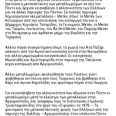
ξεκίνησε η μετανάστευση των μεταλλωρύχων σε όλο τον
Πόντο και άρχισε να ανεβαίνει η ελληνικότητα των Ελλήνων
και σε άλλες περιοχές του Πόντου. Σε πολλές περιοχές
δημιούργησαν νέα μεταλλεία – Μετέν, όπως το Μετέν των
Κοτυώρων από την οποία έλκει την καταγωγή του και ο
Δήμαρχος Κυριάκος Ταταρίδης, το Γκιουμούς Μετέν, το Μετέν
του Ταύρου, του Ικονίου, του Άκ Ντά Μετέν, του Παχούρ Μετέν
στο Ντιαμπεκίρ και έφθασαν μέχρι την Βαγδάτη και την
Τεχεράνη.
Αλλού πήγαν συγκροτημένα όπως τα χωριά του Ατά Παζάρ
απέναντι από την Κωνσταντινούπολη κοντά στην Νικομήδεια
και αλλού μεμονωμένα οικογενειακά. Οι οικογένειες
Μωϋσιάδη και Χριστοφορίδη στην περιοχή της Γαλίαινας
είχαν καταγωγή από Αργυρούπολη.
Άλλοι μεταλλωρύχοι ακολούθησαν τους Ρώσους γιατί
φοβήθηκαν αντίποινα από τους Τούρκους και βρέθηκαν στο
Κάρς και έγιναν Καρσλήδες και αργότερα πήγαν στην Γεωργία.
Για να καταλάβετε την ελληνικότητα που έδωσαν στον Πόντο οι
μεταλλωρύχοι μετά το κλείσιμο των μεταλλείων στην
Αργυρούπολη, σας αναφέρω πώς το διατυπώνει ο Ιωάννης
Τριανταφυλλίδης στο έργο του «Ο φυγάς» το 1876: – Το
φαινόμενο της μεταναστευτικής φυγής των Ελλήνων από την
περιοχή της Χαλδίας – Αργυρούπολης στον υπόλοιπο Πόντο