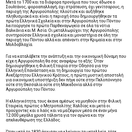
Μετά το 1700 και τα διάφορα προνόμια που τους έδωσε ο
Σουλτάνος, φοροαπαλλαγή, όχι στράτευση, όχι γενίτσαρους, η
περιοχή της Αργυρούπολης πλούτισε και αυξήθηκε
πληθυσμιακά και είναι η περιοχή όπου δημιουργήθηκαν τα
πρώτα Ελληνικά Σχολεία και στην Αργυρούπολη του Πόντου
λειτούργησε το πρώτο Παρθεναγωγείο σε όλα τα νότια
Βαλκάνια και Μ. Ασία. Οι μεταλλωρύχοι της Αργυρούπολης
συντηρούσαν Ελληνικά σχολεία και μοναστήρια σε όλη την
περιοχή του Πόντου αλλά και απέναντι στην Κριμαία και στην
Μολδοβλαχία.
Για να καταλάβετε την ανάπτυξη και την οικονομική δύναμη που
είχε η Αργυρούπολη θα σας αναφέρω το εξής: Όταν
δημιουργήθηκε η Φιλική Εταιρία στην Οδησσό για την
Ελληνική Επανάσταση και τη δημιουργία του πρώτου
Ανεξάρτητου Ελληνικού Κράτους, η πρώτη μυστική αποστολή
για οικονομική υποστήριξη δεν πήγε ούτε στην Πελοπόννησο
ούτε στη Θεσσαλία ούτε στη Μακεδονία αλλά στην
Αργυρούπολη του Πόντου.
Η ελληνικότητα, τους έκανε αμέσως να μυηθούν στην Φιλική
Εταιρεία, πρώτος ο Μητροπολίτης Χαλδίας και μετά οι
προύχοντες και ο λαός και να μαζέψουν μέσα σε έναν μήνα
12.000 μεγάλα χρυσά τάλαντα για τον αγώνα και την
απελευθέρωση της Ελλάδος.
Όταν μετά το 1830 άρχισαν να κλείνουν τα μεταλλεία, τότε