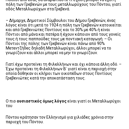
πόλη των Γρεβενών με τους μεταλλωρύχους του Πόντου, γιατί
οδός Μεταλλωρύχων στα Γρεβενά.
– Δήμαρχε, Δημοτικοί Σύμβουλοι του Δήμου Γρεβενών, ένας
λόγος είναι ότι μετά το 1924 η πόλη των Γρεβενών κατοικείται
και από Γρεβενιώτες Ποντίους και το 30% με 40% ή είναι
Πόντιοι από μάνα και πατέρα ή έχουν κάποιον από τους γονείς
τους ή τους παππούδες τους με ποντιακή καταγωγή. – Οι
Πόντιοι της πόλης των Γρεβενών είναι πάνω από 90%
Μετεντζήδες δηλαδή Μεταλλωρύχοι, άλλοι μπορεί να το
γνωρίζουν και άλλοι μπορεί να μην το γνωρίζουν.
Γιατί έχω προτείνει τη Φιλελλήνων και όχι κάποια άλλη οδό. –
Έχω προτείνει τη Φιλελλήνων Β΄ γιατί είναι η περιοχή στην
οποία δόθηκαν οι κλήροι των οικοπέδων στους Ποντίους
Γρεβενιώτες κατά την αποκατάσταση τους.
Ο πιο
ουσιαστικός όμως λόγος
είναι γιατί οι Μεταλλωρύχοι
του
Πόντου κράτησαν τον Ελληνισμό για χιλιάδες χρόνια στην
περιοχή του Πόντου.