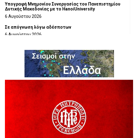
Υπογραφή Μνημονίου Συνεργασίας του Πανεπιστημίου
Δυτικής Μακεδονίας με το HanoiUniversity
6 Αυγούστου 2026
Σε απόγνωση λόγω αδέσποτων
6 Αυγούστου 2026
ΔΙΑΚΟΠΗ ΗΛΕΚΤΡΙΚΟΥ ΡΕΥΜΑΤΟΣ
6 Αυγούστου 2026
Ολοκληρώνεται η ασφαλτόστρωση της οδού Περιβόλι –
Αβδέλλα
6 Αυγούστου 2026
H παραδοχή λαθών είναι (και) δύναμη
5 Αυγούστου 2026
Ο ΑΝΔΡΕΑΣ ΑΣΛΑΝΙΔΗΣ ΣΥΝΕΧΙΖΕΙ ΣΤΟΝ ΠΡΩΤΕΑ
ΓΡΕΒΕΝΩΝ
5 Αυγούστου 2026
Ευχαριστήριο Εκπολιτιστικού Συλλόγου Ταξιάρχη προς κ.
Παρασχάκη Αθανάσιο