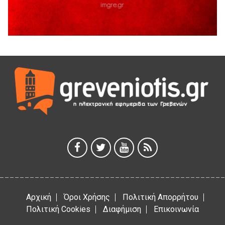
5 Αυγούστου 2026
Διακοπή υδροδότησης του Α΄ κλάδου ύδρευσης
5 Αυγούστου 2026
Η Marseaux στα Γρεβενά για μια μοναδική συναυλία
5 Αυγούστου 2026
Θερινό Σινεμά στο πλαίσιο του «Πολιτιστικού
Καλοκαιριού 2026» με την βραβευμένη ταινία «Μικρές
Ανάσες».
5 Αυγούστου 2026
Γρεβενά: Συνελήφθη 18χρονος αλλοδαπός, για κλοπή
εξοπλισμού γυμναστηρίου
5 Αυγούστου 2026
Αρχική
Όροι Χρήσης
Πολιτική Απορρήτου
Πολιτική Cookies
Διαφήμιση
Επικοινωνία