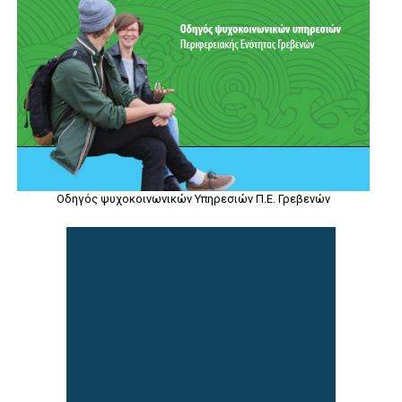
Οδηγός ψυχοκοινωνικών Υπηρεσιών Π.Ε. Γρεβενών