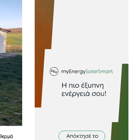
 θερμά