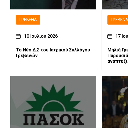
ΓΡΕΒΕΝΆ
ΓΡΕΒΕΝ
10 Ιουλίου 2026
17 Ιο
Το Νέο Δ.Σ του Ιατρικού Συλλόγου
Μηλιά Γρ
Γρεβενών
Παρουσιά
αναπτυξι
ευρύτερη
Φωτογρα