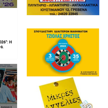
26”: Η
ά.