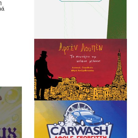
η
ριά.