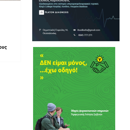
ους
ό