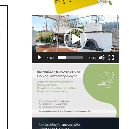
Πρόγραμμα
Αναπαραγωγής
Βίντεο
00:00
00:45