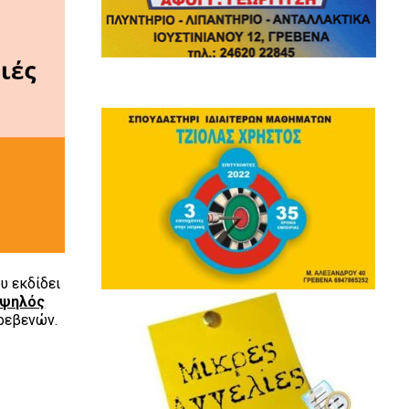
υ εκδίδει
υψηλός
ρεβενών.