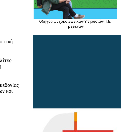
Οδηγός ψυχοκοινωνικών Υπηρεσιών Π.Ε.
Γρεβενών
εστική
ολίτες
ή
ακεδονίας
ων και