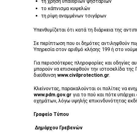
τη χρήση υπαίθριων ψησταριών
το κάπνισμα κυψελών
τη ρίψη αναμμένων τσιγάρων
Υπενθυμίζεται ότι κατά τη διάρκεια της αντι
Σε περίπτωση που οι δημότες αντιληφθούν π
Υπηρεσία στον αριθμό κλήσης 199 ή στο νούμ
Για περισσότερες πληροφορίες και οδηγίες α
μπορούν να επισκεφθούν την ιστοσελίδα της 
διεύθυνση
www.civilprotection.gr
.
Κλείνοντας, παρακαλούνται οι πολίτες να εν
www.pdm.gov.gr
για το πού και πότε υπάρχε
οχημάτων, λόγω υψηλής επικινδυνότητας εκ
Γραφείο Τύπου
Δημάρχου Γρεβενών