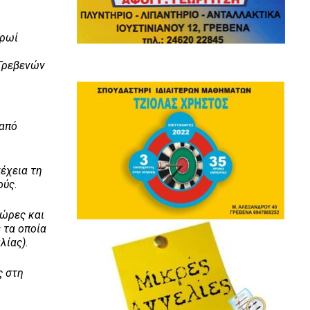
πρωί
 Γρεβενών
 από
έχεια τη
ούς.
ώρες και
 τα οποία
λίας).
ς στη