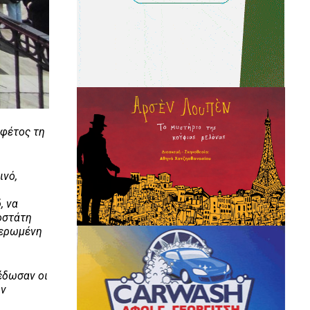
 φέτος τη
ινό,
, να
ροστάτη
ιερωμένη
έδωσαν οι
ων