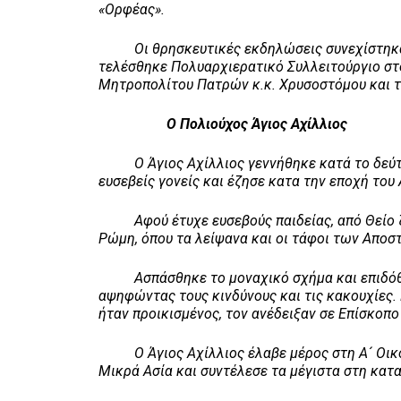
«Ορφέας».
Οι θρησκευτικές εκδηλώσεις συνεχίστηκαν 
τελέσθηκε Πολυαρχιερατικό Συλλειτούργιο σ
Μητροπολίτου Πατρών κ.κ. Χρυσοστόμου και τ
Ο Πολιούχος Άγιος Αχίλλιος
Ο Άγιος Αχίλλ
ιος γεννήθηκε κατά το δεύ
ευσεβείς γονείς και έζησε κατα την εποχή το
Αφού έτυχε ευσεβούς παιδείας, από Θείο ζήλ
Ρώμη, όπου τα λείψανα και οι τάφοι των Αποσ
Ασπάσθηκε το μοναχικό σχήμα και επιδόθηκ
αψηφώντας τους κινδύνους και τις κακουχίες.
ήταν προικισμένος, τον ανέδειξαν σε Επίσκοπο
Ο Άγιος Αχίλλιος έλαβε μέρος στη Α´ Οικουμε
Μικρά Ασία και συντέλεσε τα μέγιστα στη κατα