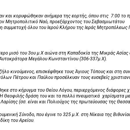
και κορυφώθηκαν ανήμερα της εορτής, όπου στις 7:00 το 
τον Μητροπολιτικό Ναό, προεξάρχοντος του Σεβασμιωτάτου
η συμμετοχή όλου του Ιερού Κλήρου της Ιεράς Μητροπόλεως
τερο μισό του 3ου μ.Χ αιώνα στη Καπαδοκία της Μικράς Ασίας
υ Αυτοκράτορα Μεγάλου Κωνσταντίνου (306-337μ.Χ).
ο κινούμενος, επισκέφθηκε τους Άγιους Τόπους και στη συν
τόλων Πέτρου και Παύλου προσέλκυαν τους ευσεβείς χριστιαν
ε στο κήρυγμα του Θείου Λόγου, περιερχόμενος διάφορες χ
 Η Θεοφιλής δράση του και τα πολλἀ πνευματικά χαρίσματα με
 Λαρίσης (σσ. είναι και Πολιούχος της πρωτεύουσας της Θεσσα
νική Σύνοδο, που έγινε το 325 μ.Χ. στη Νίκαια της Βιθυνία
δίκη του Αρείου.