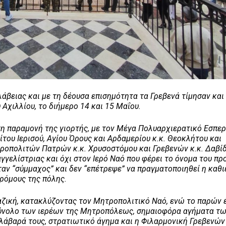
ιας και με τη δέουσα επισημότητα τα Γρεβενά τίμησαν και
 Αχιλλίου, το διήμερο 14 και 15 Μαΐου.
αραμονή της γιορτής, με τον Μέγα Πολυαρχιερατικό Εσπερ
υ Ιερισού, Αγίου Όρους και Αρδαμερίου κ.κ. Θεοκλήτου και
πολιτών Πατρών κ.κ. Χρυσοστόμου και Γρεβενών κ.κ. Δαβίδ
γγελίστριας και όχι στον Ιερό Ναό που φέρει το όνομα του π
ήταν “σύμμαχος” και δεν “επέτρεψε” να πραγματοποιηθεί η καθ
δρόμους της πόλης.
κή, κατακλύζοντας τον Μητροπολιτικό Ναό, ενώ το παρών 
ο σύνολο των ιερέων της Μητροπόλεως, σημαιοφόρα αγήματα τ
λάβαρά τους, στρατιωτικό άγημα και η Φιλαρμονική Γρεβενών