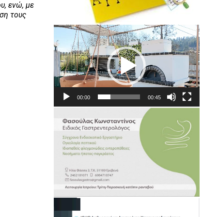
, ενώ, με
έση τους
Πρόγραμμα
Αναπαραγωγής
Βίντεο
00:00
00:45