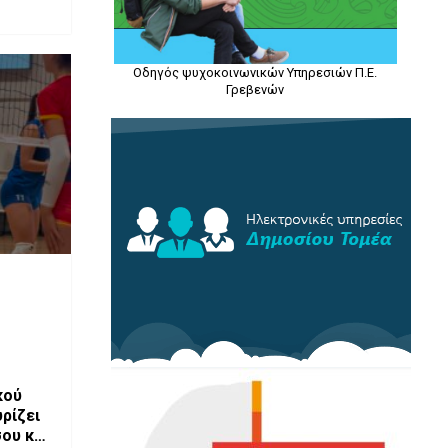
Οδηγός ψυχοκοινωνικών Υπηρεσιών Π.Ε.
Γρεβενών
κού
ρίζει
ου και