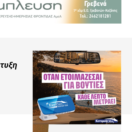
πτυξη