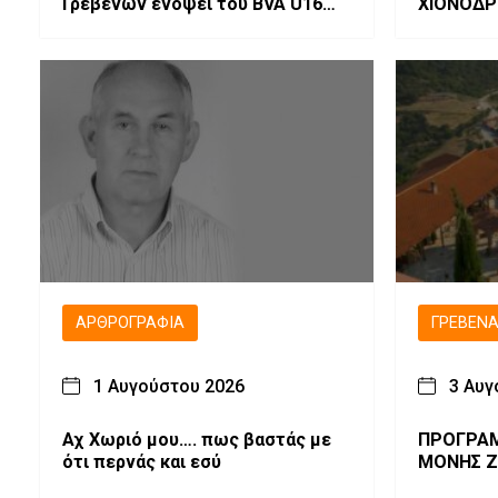
Γρεβενών ενόψει του BVA U16
ΧΙΟΝΟΔΡ
Women Volleyball Championships
ΒΑΣΙΛΙΤΣ
2026.
ΑΡΘΡΟΓΡΑΦΊΑ
ΓΡΕΒΕΝ
1 Αυγούστου 2026
3 Αυγ
Αχ Χωριό μου…. πως βαστάς με
ΠΡΟΓΡΑΜ
ότι περνάς και εσύ
ΜΟΝΗΣ Ζ