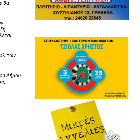
υ θα
ων
υξη
λεται
πολιτών
ίου Δήμου
ας: