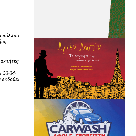
τοκόλλου
ήση
ιοκτήτες
 30-04-
ς εκδοθεί