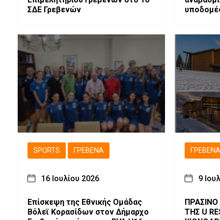
ΣΔΕ Γρεβενών
υποδομές
Δυτικής 
SPORTS
ΓΡΕΒΕΝΆ
ΓΡΕΒΕΝ
16 Ιουλίου 2026
9 Ιου
Επίσκεψη της Εθνικής Ομάδας
ΠΡΑΣΙΝΟ
Βόλεϊ Κορασίδων στον Δήμαρχο
ΤΗΣ U R