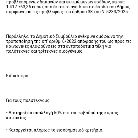
προβλεπόμενων δαπανών και εκτιμώμενων εσόδων, ύψους
1.417.763,36 ευρώ, από έκτακτα ανειδίκευτα έσοδα του Δήμου,
σύμφωνα με τις προβλέψεις του άρθρου 38 του Ν. 5233/2025.
Παράλληλα, το Δημοτικό Συμβούλιο ενέκρινε ομόφωνα την
τροποποίηση της υπ’ αριθμ. 6/2022 απόφασής του ως προς τις
κοινωνικές ελαφρύνσεις στα ανταποδοτικά τέλη για
πολύτεκνες και τρίτεκνες οικογένειες.
Ειδικότερα:
Για τους πολύτεκνους:
• Διατηρείται απαλλαγή 50% επί του εμβαδού της κύριας
κατοικίας.
• Καταργείται πλήρως το εισοδηματικό κριτήριο.