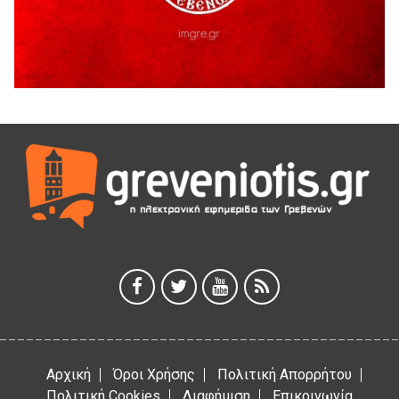
Παρασχάκη Αθανάσιο
5 Αυγούστου 2026
Διακοπή υδροδότησης του Α΄ κλάδου ύδρευσης
5 Αυγούστου 2026
Η Marseaux στα Γρεβενά για μια μοναδική συναυλία
5 Αυγούστου 2026
Θερινό Σινεμά στο πλαίσιο του «Πολιτιστικού
Καλοκαιριού 2026» με την βραβευμένη ταινία «Μικρές
Ανάσες».
5 Αυγούστου 2026
Γρεβενά: Συνελήφθη 18χρονος αλλοδαπός, για κλοπή
εξοπλισμού γυμναστηρίου
5 Αυγούστου 2026
Αρχική
Όροι Χρήσης
Πολιτική Απορρήτου
Πολιτική Cookies
Διαφήμιση
Επικοινωνία