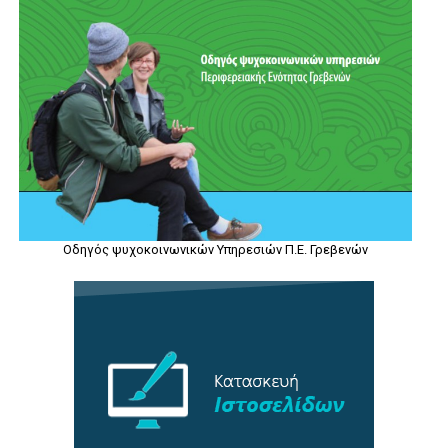
Οδηγός ψυχοκοινωνικών Υπηρεσιών Π.Ε. Γρεβενών