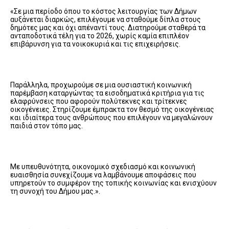
«Σε μια περίοδο όπου το κόστος λειτουργίας των Δήμων
αυξάνεται διαρκώς, επιλέγουμε να σταθούμε δίπλα στους
δημότες μας και όχι απέναντί τους. Διατηρούμε σταθερά τα
ανταποδοτικά τέλη για το 2026, χωρίς καμία επιπλέον
επιβάρυνση για τα νοικοκυριά και τις επιχειρήσεις.
Παράλληλα, προχωρούμε σε μια ουσιαστική κοινωνική
παρέμβαση καταργώντας τα εισοδηματικά κριτήρια για τις
ελαφρύνσεις που αφορούν πολύτεκνες και τρίτεκνες
οικογένειες. Στηρίζουμε έμπρακτα τον θεσμό της οικογένειας
και ιδιαίτερα τους ανθρώπους που επιλέγουν να μεγαλώνουν
παιδιά στον τόπο μας.
Με υπευθυνότητα, οικονομικό σχεδιασμό και κοινωνική
ευαισθησία συνεχίζουμε να λαμβάνουμε αποφάσεις που
υπηρετούν το συμφέρον της τοπικής κοινωνίας και ενισχύουν
τη συνοχή του Δήμου μας.».