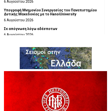
6 Αυγούστου 2026
Υπογραφή Μνημονίου Συνεργασίας του Πανεπιστημίου
Δυτικής Μακεδονίας με το HanoiUniversity
6 Αυγούστου 2026
Σε απόγνωση λόγω αδέσποτων
6 Αυγούστου 2026
ΔΙΑΚΟΠΗ ΗΛΕΚΤΡΙΚΟΥ ΡΕΥΜΑΤΟΣ
6 Αυγούστου 2026
Ολοκληρώνεται η ασφαλτόστρωση της οδού Περιβόλι –
Αβδέλλα
6 Αυγούστου 2026
H παραδοχή λαθών είναι (και) δύναμη
5 Αυγούστου 2026
Ο ΑΝΔΡΕΑΣ ΑΣΛΑΝΙΔΗΣ ΣΥΝΕΧΙΖΕΙ ΣΤΟΝ ΠΡΩΤΕΑ
ΓΡΕΒΕΝΩΝ
5 Αυγούστου 2026
Ευχαριστήριο Εκπολιτιστικού Συλλόγου Ταξιάρχη προς κ.