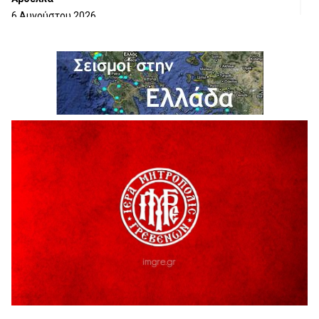
6 Αυγούστου 2026
H παραδοχή λαθών είναι (και) δύναμη
5 Αυγούστου 2026
Ο ΑΝΔΡΕΑΣ ΑΣΛΑΝΙΔΗΣ ΣΥΝΕΧΙΖΕΙ ΣΤΟΝ ΠΡΩΤΕΑ
ΓΡΕΒΕΝΩΝ
5 Αυγούστου 2026
Ευχαριστήριο Εκπολιτιστικού Συλλόγου Ταξιάρχη προς κ.
Παρασχάκη Αθανάσιο
5 Αυγούστου 2026
Διακοπή υδροδότησης του Α΄ κλάδου ύδρευσης
5 Αυγούστου 2026
Η Marseaux στα Γρεβενά για μια μοναδική συναυλία
5 Αυγούστου 2026
Θερινό Σινεμά στο πλαίσιο του «Πολιτιστικού
Καλοκαιριού 2026» με την βραβευμένη ταινία «Μικρές
Ανάσες».
5 Αυγούστου 2026