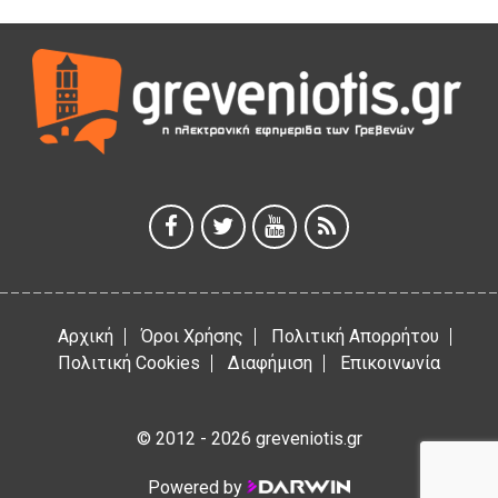
Γρεβενά: Συνελήφθη 18χρονος αλλοδαπός, για κλοπή
εξοπλισμού γυμναστηρίου
5 Αυγούστου 2026
ΑΗ ΛΑΟΣ | 5 Αυγούστου | Υπαίθριο Θέατρο “Καστράκι”,
Γρεβενά
5 Αυγούστου 2026
41η Γιορτή Κρασιού στο Τρίκωμο – «Γιορτή Παράδοσης»
5 Αυγούστου 2026
Αρχική
Όροι Χρήσης
Πολιτική Απορρήτου
Πολιτική Cookies
Διαφήμιση
Επικοινωνία
© 2012 - 2026 greveniotis.gr
Powered by