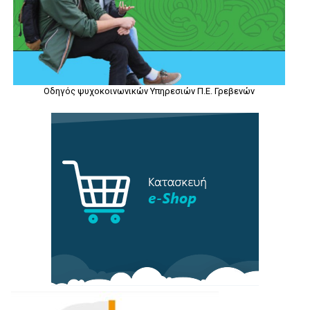
Οδηγός ψυχοκοινωνικών Υπηρεσιών Π.Ε. Γρεβενών