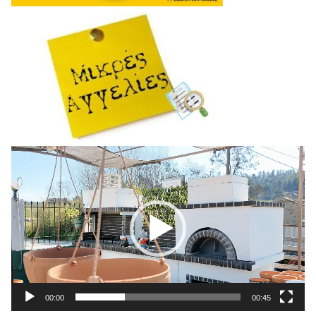
Πρόγραμμα
Αναπαραγωγής
Βίντεο
00:00
00:45