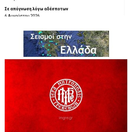
Σε απόγνωση λόγω αδέσποτων
6 Αυγούστου 2026
ΔΙΑΚΟΠΗ ΗΛΕΚΤΡΙΚΟΥ ΡΕΥΜΑΤΟΣ
6 Αυγούστου 2026
Ολοκληρώνεται η ασφαλτόστρωση της οδού Περιβόλι –
Αβδέλλα
6 Αυγούστου 2026
H παραδοχή λαθών είναι (και) δύναμη
5 Αυγούστου 2026
Ο ΑΝΔΡΕΑΣ ΑΣΛΑΝΙΔΗΣ ΣΥΝΕΧΙΖΕΙ ΣΤΟΝ ΠΡΩΤΕΑ
ΓΡΕΒΕΝΩΝ
5 Αυγούστου 2026
Ευχαριστήριο Εκπολιτιστικού Συλλόγου Ταξιάρχη προς κ.
Παρασχάκη Αθανάσιο
5 Αυγούστου 2026
Διακοπή υδροδότησης του Α΄ κλάδου ύδρευσης