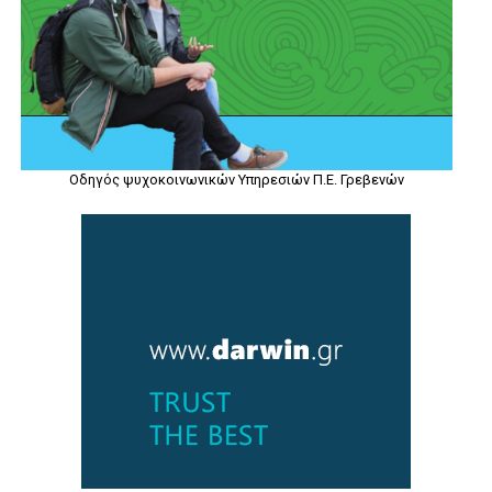
Οδηγός ψυχοκοινωνικών Υπηρεσιών Π.Ε. Γρεβενών