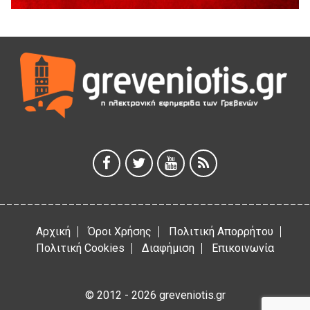
5 Αυγούστου 2026
Η Marseaux στα Γρεβενά για μια μοναδική συναυλία
5 Αυγούστου 2026
Θερινό Σινεμά στο πλαίσιο του «Πολιτιστικού
Καλοκαιριού 2026» με την βραβευμένη ταινία «Μικρές
Ανάσες».
5 Αυγούστου 2026
Γρεβενά: Συνελήφθη 18χρονος αλλοδαπός, για κλοπή
εξοπλισμού γυμναστηρίου
5 Αυγούστου 2026
Αρχική
Όροι Χρήσης
Πολιτική Απορρήτου
Πολιτική Cookies
Διαφήμιση
Επικοινωνία
© 2012 - 2026 greveniotis.gr