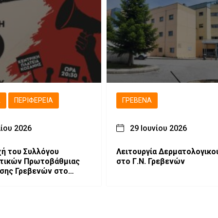
Ά
ΠΕΡΙΦΈΡΕΙΑ
ΓΡΕΒΕΝΆ
λίου 2026
29 Ιουνίου 2026
ή του Συλλόγου
Λειτουργία Δερματολογικού 
υτικών Πρωτοβάθμιας
στο Γ.Ν. Γρεβενών
σης Γρεβενών στο
ήριο στην Κοζάνη