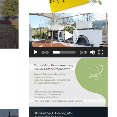
Πρόγραμμα
Αναπαραγωγής
Βίντεο
00:00
00:45