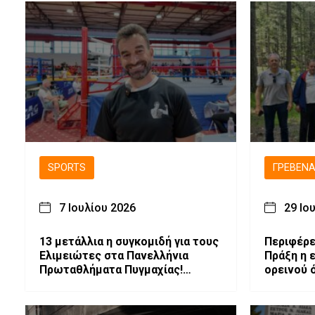
SPORTS
ΓΡΕΒΕΝ
7 Ιουλίου 2026
29 Ιο
13 μετάλλια η συγκομιδή για τους
Περιφέρε
Ελιμειώτες στα Πανελλήνια
Πράξη η ε
Πρωταθλήματα Πυγμαχίας!
ορεινού 
Πρωταθλητής και Πολυνίκης
Σύλλογος οι Ελιμειώτες στις
Παγκορασίδες!