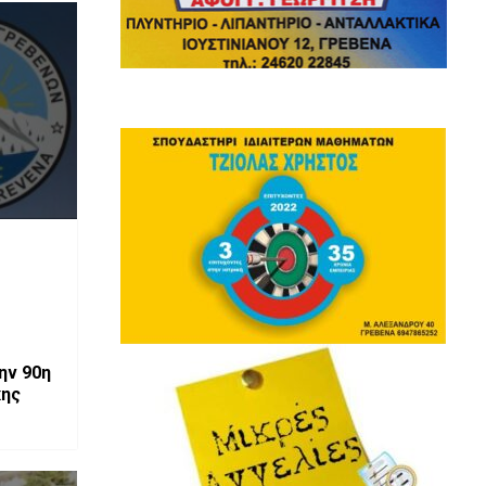
ην 90η
κης