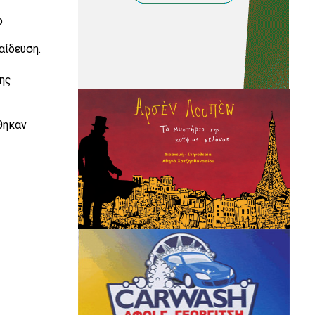
ο
αίδευση.
ξης
θηκαν