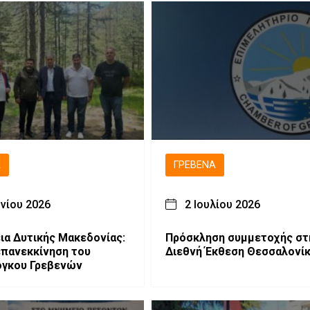
Ά
ΓΡΕΒΕΝΆ
υνίου 2026
2 Ιουλίου 2026
ια Δυτικής Μακεδονίας:
Πρόσκληση συμμετοχής στ
πανεκκίνηση του
Διεθνή Έκθεση Θεσσαλονί
όγκου Γρεβενών