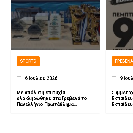
SPORTS
ΓΡΕΒΕΝ
6 Ιουλίου 2026
9 Ιου
Με απόλυτη επιτυχία
Συμμετοχ
ολοκληρώθηκε στα Γρεβενά το
Εκπαιδε
Πανελλήνιο Πρωτάθλημα
Εκπαίδευ
Πυγμαχίας.
συλλαλητ