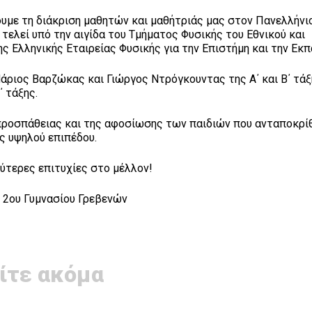
ουμε τη διάκριση μαθητών και μαθήτριάς μας στον Πανελλήνι
ελεί υπό την αιγίδα του Τμήματος Φυσικής του Εθνικού και
 Ελληνικής Εταιρείας Φυσικής για την Επιστήμη και την Εκπ
Μάριος Βαρζώκας και Γιώργος Ντρόγκουντας της Α΄ και Β΄ τά
΄ τάξης.
 προσπάθειας και της αφοσίωσης των παιδιών που ανταποκρί
ις υψηλού επιπέδου.
ύτερες επιτυχίες στο μέλλον!
 2ου Γυμνασίου Γρεβενών
ίτε ακόμα