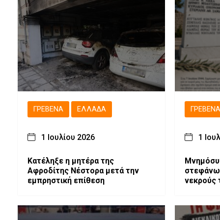
ΓΡΕΒΕΝΆ
ΕΛΛΆΔΑ
ΓΡΕΒΕΝ
1 Ιουλίου 2026
1 Ιου
Κατέληξε η μητέρα της
Μνημόσυν
Αφροδίτης Νέστορα μετά την
στεφάνων
εμπρηστική επίθεση
νεκρούς 
θηριωδία