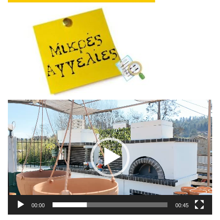
Πρόγραμμα
Αναπαραγωγής
Βίντεο
00:00
00:45