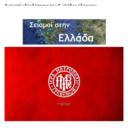
Διακοπή υδροδότησης του Α΄ κλάδου ύδρευσης
5 Αυγούστου 2026
Η Marseaux στα Γρεβενά για μια μοναδική συναυλία
5 Αυγούστου 2026
Θερινό Σινεμά στο πλαίσιο του «Πολιτιστικού
Καλοκαιριού 2026» με την βραβευμένη ταινία «Μικρές
Ανάσες».
5 Αυγούστου 2026
Γρεβενά: Συνελήφθη 18χρονος αλλοδαπός, για κλοπή
εξοπλισμού γυμναστηρίου
5 Αυγούστου 2026
ΑΗ ΛΑΟΣ | 5 Αυγούστου | Υπαίθριο Θέατρο “Καστράκι”,
Γρεβενά
5 Αυγούστου 2026
41η Γιορτή Κρασιού στο Τρίκωμο – «Γιορτή Παράδοσης»
5 Αυγούστου 2026
ΜΟΡΙΟΔΟΤΟΥΜΕΝΑ ΣΕΜΙΝΑΡΙΑ ΑΠΟ ΤΟ ΠΑΝΕΠΙΣΤΗΜΙΟ