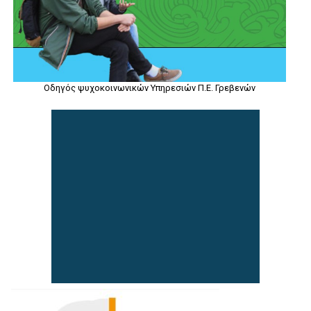
Οδηγός ψυχοκοινωνικών Υπηρεσιών Π.Ε. Γρεβενών