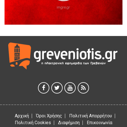
H παραδοχή λαθών είναι (και) δύναμη
5 Αυγούστου 2026
Ο ΑΝΔΡΕΑΣ ΑΣΛΑΝΙΔΗΣ ΣΥΝΕΧΙΖΕΙ ΣΤΟΝ ΠΡΩΤΕΑ
ΓΡΕΒΕΝΩΝ
5 Αυγούστου 2026
Ευχαριστήριο Εκπολιτιστικού Συλλόγου Ταξιάρχη προς κ.
Παρασχάκη Αθανάσιο
5 Αυγούστου 2026
Διακοπή υδροδότησης του Α΄ κλάδου ύδρευσης
5 Αυγούστου 2026
Η Marseaux στα Γρεβενά για μια μοναδική συναυλία
5 Αυγούστου 2026
Αρχική
Όροι Χρήσης
Πολιτική Απορρήτου
Πολιτική Cookies
Διαφήμιση
Επικοινωνία