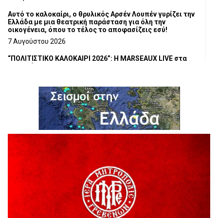
Αυτό το καλοκαίρι, ο θρυλικός Αρσέν Λουπέν γυρίζει την
Ελλάδα με μια θεατρική παράσταση για όλη την
οικογένεια, όπου το τέλος το αποφασίζεις εσύ!
7 Αυγούστου 2026
“ΠΟΛΙΤΙΣΤΙΚΟ ΚΑΛΟΚΑΙΡΙ 2026”: Η MARSEAUX LIVE στα
Γρεβενά.
6 Αυγούστου 2026
Υπογραφή Μνημονίου Συνεργασίας του Πανεπιστημίου
Δυτικής Μακεδονίας με το HanoiUniversity
6 Αυγούστου 2026
Σε απόγνωση λόγω αδέσποτων
6 Αυγούστου 2026
ΔΙΑΚΟΠΗ ΗΛΕΚΤΡΙΚΟΥ ΡΕΥΜΑΤΟΣ
6 Αυγούστου 2026
Ολοκληρώνεται η ασφαλτόστρωση της οδού Περιβόλι –
Αβδέλλα
6 Αυγούστου 2026