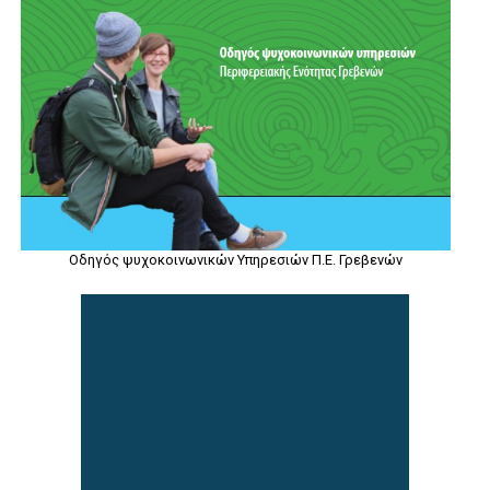
Οδηγός ψυχοκοινωνικών Υπηρεσιών Π.Ε. Γρεβενών