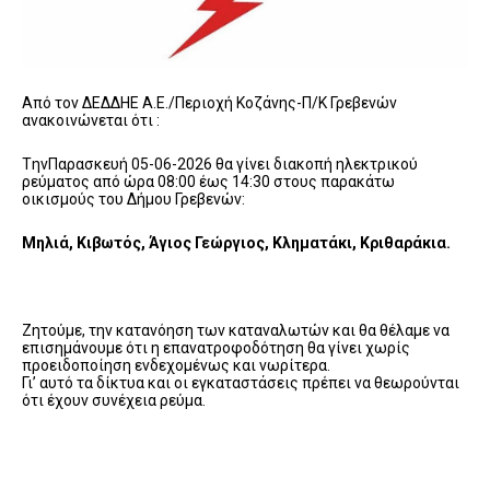
Από τον ΔΕΔΔΗΕ Α.Ε./Περιοχή Κοζάνης-Π/Κ Γρεβενών
ανακοινώνεται ότι :
TηνΠαρασκευή 05-06-2026 θα γίνει διακοπή ηλεκτρικού
ρεύματος από ώρα 08:00 έως 14:30 στους παρακάτω
οικισμούς του Δήμου Γρεβενών:
Μηλιά, Κιβωτός, Άγιος Γεώργιος, Κληματάκι, Κριθαράκια.
Ζητούμε, την κατανόηση των καταναλωτών και θα θέλαμε να
επισημάνουμε ότι η επανατροφοδότηση θα γίνει χωρίς
προειδοποίηση ενδεχομένως και νωρίτερα.
Γι’ αυτό τα δίκτυα και οι εγκαταστάσεις πρέπει να θεωρούνται
ότι έχουν συνέχεια ρεύμα.