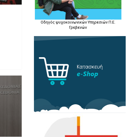
Οδηγός ψυχοκοινωνικών Υπηρεσιών Π.Ε.
Γρεβενών
ν της