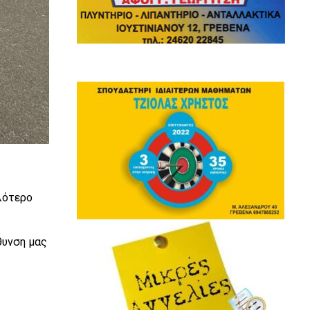
λότερο
θυνση μας