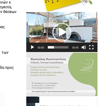
ενών κ.
ηγεσία,
ών θέσεων
Πρόγραμμα
Αναπαραγωγής
Βίντεο
μας.
00:00
00:45
ς των
άδα προς