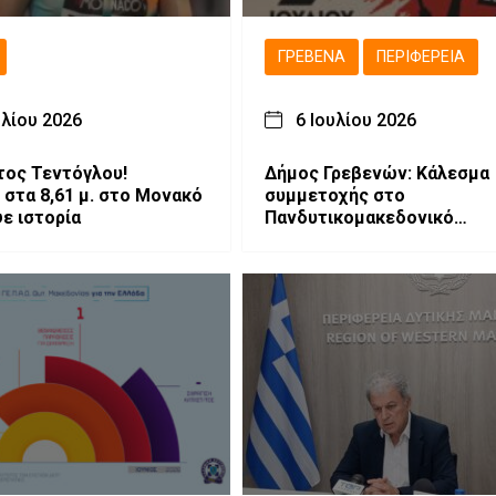
ΓΡΕΒΕΝΆ
ΠΕΡΙΦΈΡΕΙΑ
υλίου 2026
6 Ιουλίου 2026
ος Τεντόγλου!
Δήμος Γρεβενών: Κάλεσμα
 στα 8,61 μ. στο Μονακό
συμμετοχής στο
ψε ιστορία
Πανδυτικομακεδονικό
Συλλαλητήριο για το μέλλο
Δυτικής Μακεδονίας.