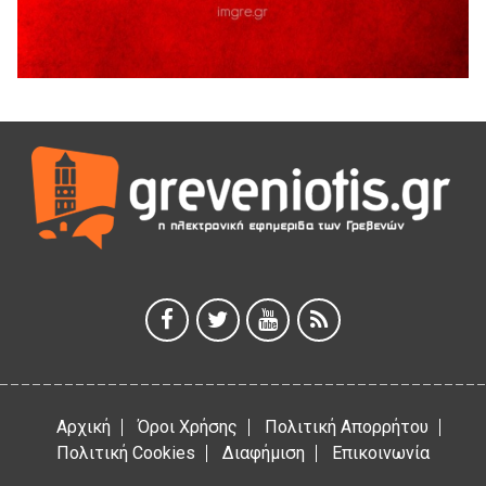
5 Αυγούστου 2026
Ευχαριστήριο Εκπολιτιστικού Συλλόγου Ταξιάρχη προς κ.
Παρασχάκη Αθανάσιο
5 Αυγούστου 2026
Διακοπή υδροδότησης του Α΄ κλάδου ύδρευσης
5 Αυγούστου 2026
Η Marseaux στα Γρεβενά για μια μοναδική συναυλία
5 Αυγούστου 2026
Θερινό Σινεμά στο πλαίσιο του «Πολιτιστικού
Καλοκαιριού 2026» με την βραβευμένη ταινία «Μικρές
Ανάσες».
5 Αυγούστου 2026
Αρχική
Όροι Χρήσης
Πολιτική Απορρήτου
Πολιτική Cookies
Διαφήμιση
Επικοινωνία