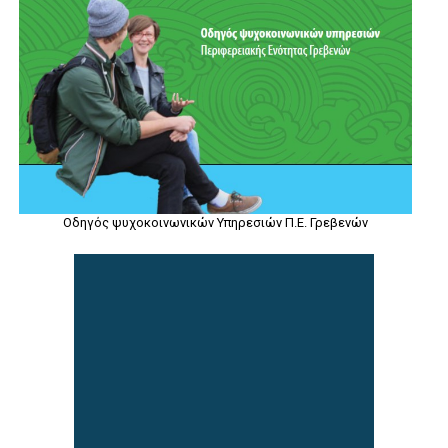
Οδηγός ψυχοκοινωνικών Υπηρεσιών Π.Ε. Γρεβενών