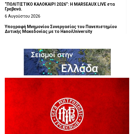
“ΠΟΛΙΤΙΣΤΙΚΟ ΚΑΛΟΚΑΙΡΙ 2026”: Η MARSEAUX LIVE στα
Γρεβενά.
6 Αυγούστου 2026
Υπογραφή Μνημονίου Συνεργασίας του Πανεπιστημίου
Δυτικής Μακεδονίας με το HanoiUniversity
6 Αυγούστου 2026
Σε απόγνωση λόγω αδέσποτων
6 Αυγούστου 2026
ΔΙΑΚΟΠΗ ΗΛΕΚΤΡΙΚΟΥ ΡΕΥΜΑΤΟΣ
6 Αυγούστου 2026
Ολοκληρώνεται η ασφαλτόστρωση της οδού Περιβόλι –
Αβδέλλα
6 Αυγούστου 2026
H παραδοχή λαθών είναι (και) δύναμη
5 Αυγούστου 2026
Ο ΑΝΔΡΕΑΣ ΑΣΛΑΝΙΔΗΣ ΣΥΝΕΧΙΖΕΙ ΣΤΟΝ ΠΡΩΤΕΑ
ΓΡΕΒΕΝΩΝ