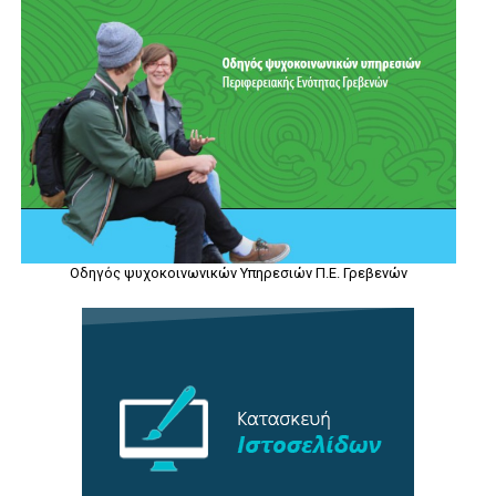
Οδηγός ψυχοκοινωνικών Υπηρεσιών Π.Ε. Γρεβενών