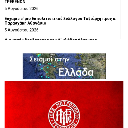
ΓΡΕΒΕΝΩΝ
5 Αυγούστου 2026
Ευχαριστήριο Εκπολιτιστικού Συλλόγου Ταξιάρχη προς κ.
Παρασχάκη Αθανάσιο
5 Αυγούστου 2026
Διακοπή υδροδότησης του Α΄ κλάδου ύδρευσης
5 Αυγούστου 2026
Η Marseaux στα Γρεβενά για μια μοναδική συναυλία
5 Αυγούστου 2026
Θερινό Σινεμά στο πλαίσιο του «Πολιτιστικού
Καλοκαιριού 2026» με την βραβευμένη ταινία «Μικρές
Ανάσες».
5 Αυγούστου 2026
Γρεβενά: Συνελήφθη 18χρονος αλλοδαπός, για κλοπή
εξοπλισμού γυμναστηρίου
5 Αυγούστου 2026
ΑΗ ΛΑΟΣ | 5 Αυγούστου | Υπαίθριο Θέατρο “Καστράκι”,
Γρεβενά