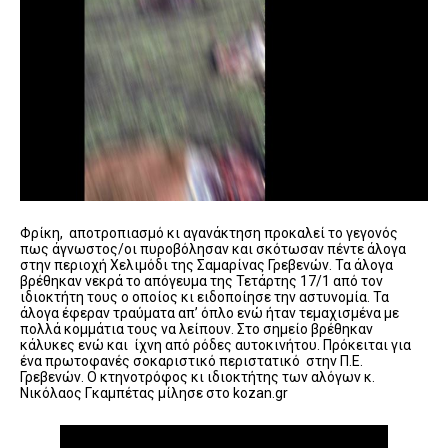
Φρίκη, αποτροπιασμό κι αγανάκτηση προκαλεί το γεγονός
πως άγνωστος/οι πυροβόλησαν και σκότωσαν πέντε άλογα
στην περιοχή Χελιμόδι της Σαμαρίνας Γρεβενών. Τα άλογα
βρέθηκαν νεκρά το απόγευμα της Τετάρτης 17/1 από τον
ιδιοκτήτη τους ο οποίος κι ειδοποίησε την αστυνομία. Τα
άλογα έφεραν τραύματα απ’ όπλο ενώ ήταν τεμαχισμένα με
πολλά κομμάτια τους να λείπουν. Στο σημείο βρέθηκαν
κάλυκες ενώ και ίχνη από ρόδες αυτοκινήτου. Πρόκειται για
ένα πρωτοφανές σοκαριστικό περιστατικό στην Π.Ε.
Γρεβενών. Ο κτηνοτρόφος κι ιδιοκτήτης των αλόγων κ.
Νικόλαος Γκαμπέτας μίλησε στο kozan.gr