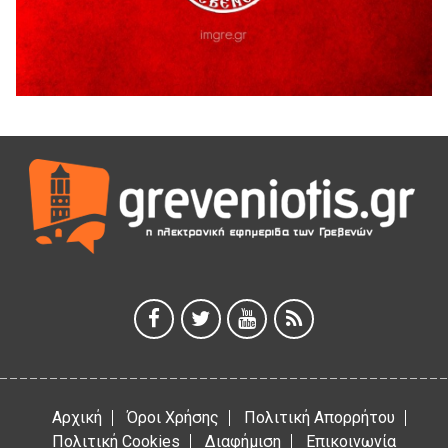
5 Αυγούστου 2026
41η Γιορτή Κρασιού στο Τρίκωμο – «Γιορτή Παράδοσης»
5 Αυγούστου 2026
ΜΟΡΙΟΔΟΤΟΥΜΕΝΑ ΣΕΜΙΝΑΡΙΑ ΑΠΟ ΤΟ ΠΑΝΕΠΙΣΤΗΜΙΟ
ΠΕΙΡΑΙΑ
5 Αυγούστου 2026
ΕΥΧΑΡΙΣΤΙΕΣ Φυσιολατρικού Συλλόγου Γρεβενών
4 Αυγούστου 2026
Έκτακτη χρηματοδότηση 400.000€ για επιπλέον εργασίες
στο Δημοτικό Στάδιο Γρεβενών «Μίλτος Τεντόγλου»
4 Αυγούστου 2026
Αρχική
Όροι Χρήσης
Πολιτική Απορρήτου
Πολιτική Cookies
Διαφήμιση
Επικοινωνία