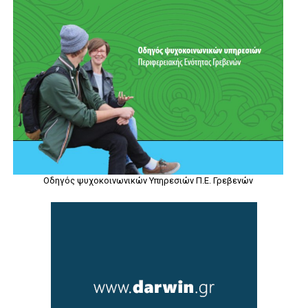
Οδηγός ψυχοκοινωνικών Υπηρεσιών Π.Ε. Γρεβενών