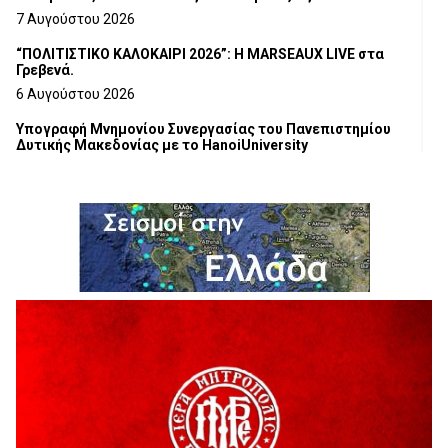
7 Αυγούστου 2026
“ΠΟΛΙΤΙΣΤΙΚΟ ΚΑΛΟΚΑΙΡΙ 2026”: Η MARSEAUX LIVE στα
Γρεβενά.
6 Αυγούστου 2026
Υπογραφή Μνημονίου Συνεργασίας του Πανεπιστημίου
Δυτικής Μακεδονίας με το HanoiUniversity
6 Αυγούστου 2026
Σε απόγνωση λόγω αδέσποτων
6 Αυγούστου 2026
ΔΙΑΚΟΠΗ ΗΛΕΚΤΡΙΚΟΥ ΡΕΥΜΑΤΟΣ
6 Αυγούστου 2026
Ολοκληρώνεται η ασφαλτόστρωση της οδού Περιβόλι –
Αβδέλλα
6 Αυγούστου 2026
H παραδοχή λαθών είναι (και) δύναμη
5 Αυγούστου 2026