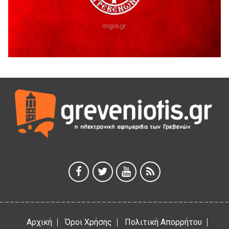
Ο ΑΝΔΡΕΑΣ ΑΣΛΑΝΙΔΗΣ ΣΥΝΕΧΙΖΕΙ ΣΤΟΝ ΠΡΩΤΕΑ
ΓΡΕΒΕΝΩΝ
5 Αυγούστου 2026
Ευχαριστήριο Εκπολιτιστικού Συλλόγου Ταξιάρχη προς κ.
Παρασχάκη Αθανάσιο
5 Αυγούστου 2026
Διακοπή υδροδότησης του Α΄ κλάδου ύδρευσης
5 Αυγούστου 2026
Η Marseaux στα Γρεβενά για μια μοναδική συναυλία
5 Αυγούστου 2026
Θερινό Σινεμά στο πλαίσιο του «Πολιτιστικού
Καλοκαιριού 2026» με την βραβευμένη ταινία «Μικρές
Ανάσες».
5 Αυγούστου 2026
Αρχική
Όροι Χρήσης
Πολιτική Απορρήτου