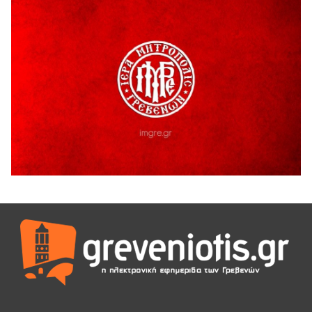
5 Αυγούστου 2026
Γρεβενά: Συνελήφθη 18χρονος αλλοδαπός, για κλοπή
εξοπλισμού γυμναστηρίου
5 Αυγούστου 2026
ΑΗ ΛΑΟΣ | 5 Αυγούστου | Υπαίθριο Θέατρο “Καστράκι”,
Γρεβενά
5 Αυγούστου 2026
41η Γιορτή Κρασιού στο Τρίκωμο – «Γιορτή Παράδοσης»
5 Αυγούστου 2026
ΜΟΡΙΟΔΟΤΟΥΜΕΝΑ ΣΕΜΙΝΑΡΙΑ ΑΠΟ ΤΟ ΠΑΝΕΠΙΣΤΗΜΙΟ
ΠΕΙΡΑΙΑ
5 Αυγούστου 2026
ΕΥΧΑΡΙΣΤΙΕΣ Φυσιολατρικού Συλλόγου Γρεβενών
4 Αυγούστου 2026
Έκτακτη χρηματοδότηση 400.000€ για επιπλέον εργασίες
στο Δημοτικό Στάδιο Γρεβενών «Μίλτος Τεντόγλου»
4 Αυγούστου 2026