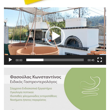
Πρόγραμμα
Αναπαραγωγής
Βίντεο
00:00
00:45