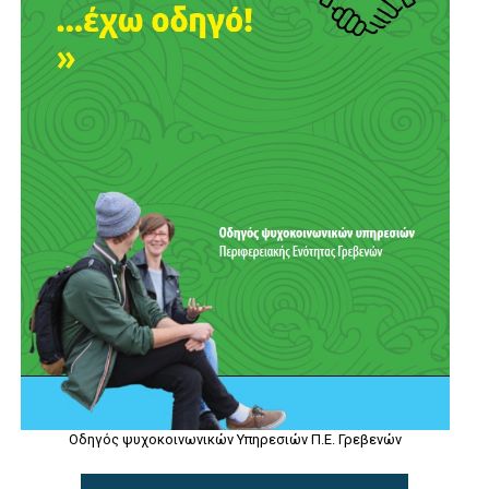
Οδηγός ψυχοκοινωνικών Υπηρεσιών Π.Ε. Γρεβενών