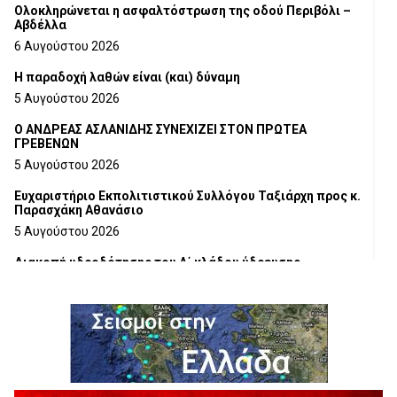
Ολοκληρώνεται η ασφαλτόστρωση της οδού Περιβόλι –
Αβδέλλα
6 Αυγούστου 2026
H παραδοχή λαθών είναι (και) δύναμη
5 Αυγούστου 2026
Ο ΑΝΔΡΕΑΣ ΑΣΛΑΝΙΔΗΣ ΣΥΝΕΧΙΖΕΙ ΣΤΟΝ ΠΡΩΤΕΑ
ΓΡΕΒΕΝΩΝ
5 Αυγούστου 2026
Ευχαριστήριο Εκπολιτιστικού Συλλόγου Ταξιάρχη προς κ.
Παρασχάκη Αθανάσιο
5 Αυγούστου 2026
Διακοπή υδροδότησης του Α΄ κλάδου ύδρευσης
5 Αυγούστου 2026
Η Marseaux στα Γρεβενά για μια μοναδική συναυλία
5 Αυγούστου 2026
Θερινό Σινεμά στο πλαίσιο του «Πολιτιστικού
Καλοκαιριού 2026» με την βραβευμένη ταινία «Μικρές
Ανάσες».