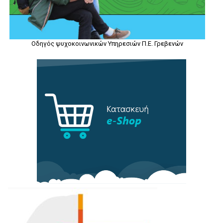
Οδηγός ψυχοκοινωνικών Υπηρεσιών Π.Ε. Γρεβενών