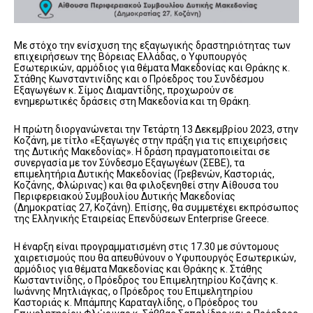
Με στόχο την ενίσχυση της εξαγωγικής δραστηριότητας των
επιχειρήσεων της Βόρειας Ελλάδας, ο Υφυπουργός
Εσωτερικών, αρμόδιος για θέματα Μακεδονίας και Θράκης κ.
Στάθης Κωνσταντινίδης και ο Πρόεδρος του Συνδέσμου
Εξαγωγέων κ. Σίμος Διαμαντίδης, προχωρούν σε
ενημερωτικές δράσεις στη Μακεδονία και τη Θράκη.
Η πρώτη διοργανώνεται την Τετάρτη 13 Δεκεμβρίου 2023, στην
Κοζάνη, με τίτλο «Εξαγωγές στην πράξη για τις επιχειρήσεις
της Δυτικής Μακεδονίας». Η δράση πραγματοποιείται σε
συνεργασία με τον Σύνδεσμο Εξαγωγέων (ΣΕΒΕ), τα
επιμελητήρια Δυτικής Μακεδονίας (Γρεβενών, Καστοριάς,
Κοζάνης, Φλώρινας) και θα φιλοξενηθεί στην Αίθουσα του
Περιφερειακού Συμβουλίου Δυτικής Μακεδονίας
(Δημοκρατίας 27, Κοζάνη). Επίσης, θα συμμετέχει εκπρόσωπος
της Ελληνικής Εταιρείας Επενδύσεων Enterprise Greece.
Η έναρξη είναι προγραμματισμένη στις 17.30 με σύντομους
χαιρετισμούς που θα απευθύνουν ο Υφυπουργός Εσωτερικών,
αρμόδιος για θέματα Μακεδονίας και Θράκης κ. Στάθης
Κωσταντινίδης, ο Πρόεδρος του Επιμελητηρίου Κοζάνης κ.
Ιωάννης Μητλιάγκας, ο Πρόεδρος του Επιμελητηρίου
Καστοριάς κ. Μπάμπης Καραταγλίδης, ο Πρόεδρος του