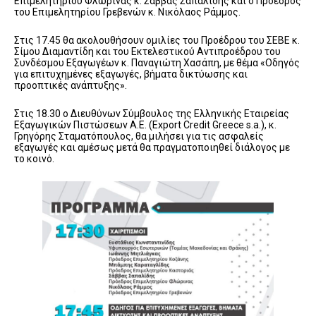
Επιμελητηρίου Φλώρινας κ. Σάββας Σαπαλίδης και ο Πρόεδρος
του Επιμελητηρίου Γρεβενών κ. Νικόλαος Ράμμος.
Στις 17.45 θα ακολουθήσουν ομιλίες του Προέδρου του ΣΕΒΕ κ.
Σίμου Διαμαντίδη και του Εκτελεστικού Αντιπροέδρου του
Συνδέσμου Εξαγωγέων κ. Παναγιώτη Χασάπη, με θέμα «Οδηγός
για επιτυχημένες εξαγωγές, βήματα δικτύωσης και
προοπτικές ανάπτυξης».
Στις 18.30 ο Διευθύνων Σύμβουλος της Ελληνικής Εταιρείας
Εξαγωγικών Πιστώσεων Α.Ε. (Export Credit Greece s.a.), κ.
Γρηγόρης Σταματόπουλος, θα μιλήσει για τις ασφαλείς
εξαγωγές και αμέσως μετά θα πραγματοποιηθεί διάλογος με
το κοινό.