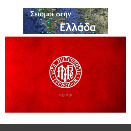
ΔΙΑΚΟΠΗ ΗΛΕΚΤΡΙΚΟΥ ΡΕΥΜΑΤΟΣ
6 Αυγούστου 2026
Ολοκληρώνεται η ασφαλτόστρωση της οδού Περιβόλι –
Αβδέλλα
6 Αυγούστου 2026
H παραδοχή λαθών είναι (και) δύναμη
5 Αυγούστου 2026
Ο ΑΝΔΡΕΑΣ ΑΣΛΑΝΙΔΗΣ ΣΥΝΕΧΙΖΕΙ ΣΤΟΝ ΠΡΩΤΕΑ
ΓΡΕΒΕΝΩΝ
5 Αυγούστου 2026
Ευχαριστήριο Εκπολιτιστικού Συλλόγου Ταξιάρχη προς κ.
Παρασχάκη Αθανάσιο
5 Αυγούστου 2026
Διακοπή υδροδότησης του Α΄ κλάδου ύδρευσης
5 Αυγούστου 2026
Η Marseaux στα Γρεβενά για μια μοναδική συναυλία
5 Αυγούστου 2026