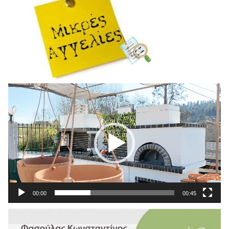
Πρόγραμμα
Αναπαραγωγής
Βίντεο
00:00
00:45