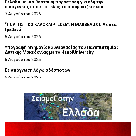
Ελλάδα με μια θεατρική παράσταση για όλη την
οικογένεια, όπου το τέλος το αποφασίζεις εσύ!
7 Αυγούστου 2026
“ΠΟΛΙΤΙΣΤΙΚΟ ΚΑΛΟΚΑΙΡΙ 2026”: Η MARSEAUX LIVE στα
Γρεβενά.
6 Αυγούστου 2026
Υπογραφή Μνημονίου Συνεργασίας του Πανεπιστημίου
Δυτικής Μακεδονίας με το HanoiUniversity
6 Αυγούστου 2026
Σε απόγνωση λόγω αδέσποτων
6 Αυγούστου 2026
ΔΙΑΚΟΠΗ ΗΛΕΚΤΡΙΚΟΥ ΡΕΥΜΑΤΟΣ
6 Αυγούστου 2026
Ολοκληρώνεται η ασφαλτόστρωση της οδού Περιβόλι –
Αβδέλλα
6 Αυγούστου 2026
H παραδοχή λαθών είναι (και) δύναμη