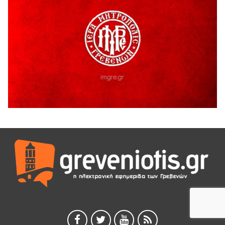
5 Αυγούστου 2026
Ο ΑΝΔΡΕΑΣ ΑΣΛΑΝΙΔΗΣ ΣΥΝΕΧΙΖΕΙ ΣΤΟΝ ΠΡΩΤΕΑ
ΓΡΕΒΕΝΩΝ
5 Αυγούστου 2026
Ευχαριστήριο Εκπολιτιστικού Συλλόγου Ταξιάρχη προς κ.
Παρασχάκη Αθανάσιο
5 Αυγούστου 2026
Διακοπή υδροδότησης του Α΄ κλάδου ύδρευσης
5 Αυγούστου 2026
Η Marseaux στα Γρεβενά για μια μοναδική συναυλία
5 Αυγούστου 2026
Θερινό Σινεμά στο πλαίσιο του «Πολιτιστικού
Καλοκαιριού 2026» με την βραβευμένη ταινία «Μικρές
Ανάσες».
5 Αυγούστου 2026
Γρεβενά: Συνελήφθη 18χρονος αλλοδαπός, για κλοπή
εξοπλισμού γυμναστηρίου
5 Αυγούστου 2026