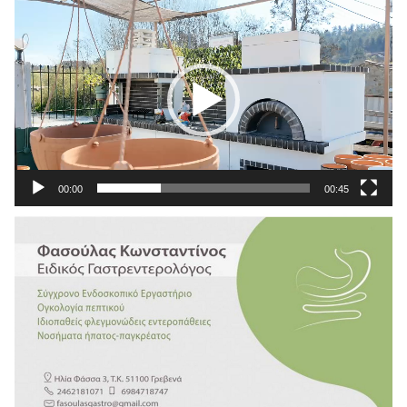
Πρόγραμμα
Αναπαραγωγής
Βίντεο
00:00
00:45