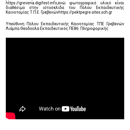
https://grevena.digifest.info,ενώ φωτογραφικό υλικό είναι
διαθέσιμο στην ιστοσελίδα του Πόλου Εκπαιδευτικής
Καινοτομίας Τ.Π.Ε. Γρεβενώνhttps://pektpegre.sites.sch.gr
Υπεύθυνη Πόλου Εκπαιδευτικής Καινοτομίας ΤΠΕ Γρεβενών
Λιάμπα Θεοδούλα Εκπαιδευτικός ΠΕ86 Πληροφορικής