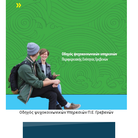
Οδηγός ψυχοκοινωνικών Υπηρεσιών Π.Ε. Γρεβενών