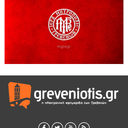
Παρασχάκη Αθανάσιο
5 Αυγούστου 2026
Διακοπή υδροδότησης του Α΄ κλάδου ύδρευσης
5 Αυγούστου 2026
Η Marseaux στα Γρεβενά για μια μοναδική συναυλία
5 Αυγούστου 2026
Θερινό Σινεμά στο πλαίσιο του «Πολιτιστικού
Καλοκαιριού 2026» με την βραβευμένη ταινία «Μικρές
Ανάσες».
5 Αυγούστου 2026
Γρεβενά: Συνελήφθη 18χρονος αλλοδαπός, για κλοπή
εξοπλισμού γυμναστηρίου
5 Αυγούστου 2026
ΑΗ ΛΑΟΣ | 5 Αυγούστου | Υπαίθριο Θέατρο “Καστράκι”,
Γρεβενά
5 Αυγούστου 2026
41η Γιορτή Κρασιού στο Τρίκωμο – «Γιορτή Παράδοσης»
5 Αυγούστου 2026