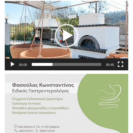
Πρόγραμμα
Αναπαραγωγής
Βίντεο
00:00
00:45