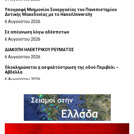
Υπογραφή Μνημονίου Συνεργασίας του Πανεπιστημίου
Δυτικής Μακεδονίας με το HanoiUniversity
6 Αυγούστου 2026
Σε απόγνωση λόγω αδέσποτων
6 Αυγούστου 2026
ΔΙΑΚΟΠΗ ΗΛΕΚΤΡΙΚΟΥ ΡΕΥΜΑΤΟΣ
6 Αυγούστου 2026
Ολοκληρώνεται η ασφαλτόστρωση της οδού Περιβόλι –
Αβδέλλα
6 Αυγούστου 2026
H παραδοχή λαθών είναι (και) δύναμη
5 Αυγούστου 2026
Ο ΑΝΔΡΕΑΣ ΑΣΛΑΝΙΔΗΣ ΣΥΝΕΧΙΖΕΙ ΣΤΟΝ ΠΡΩΤΕΑ
ΓΡΕΒΕΝΩΝ
5 Αυγούστου 2026
Ευχαριστήριο Εκπολιτιστικού Συλλόγου Ταξιάρχη προς κ.