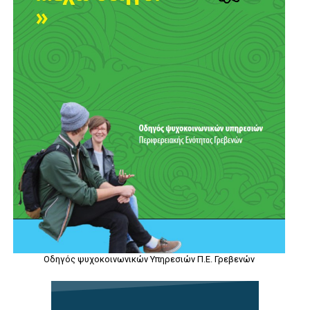
Οδηγός ψυχοκοινωνικών Υπηρεσιών Π.Ε. Γρεβενών