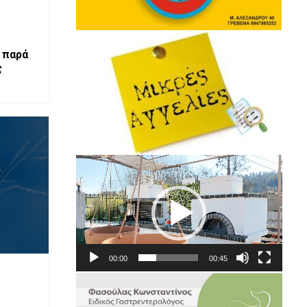
 παρά
ς
Πρόγραμμα
Αναπαραγωγής
Βίντεο
00:00
00:45