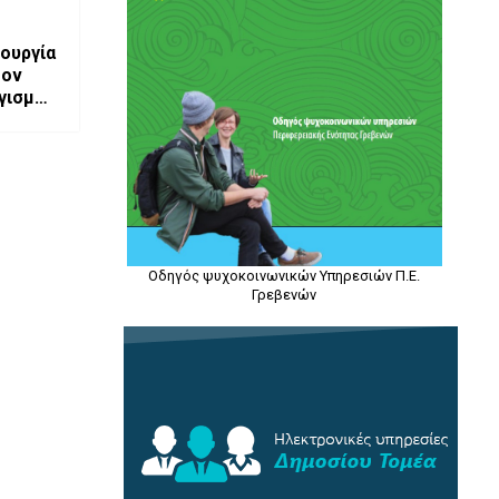
ουργία
τον
γισμού
Οδηγός ψυχοκοινωνικών Υπηρεσιών Π.Ε.
Γρεβενών