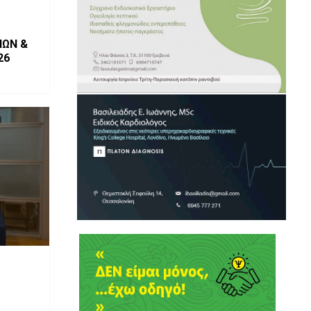
ΩΝ &
26