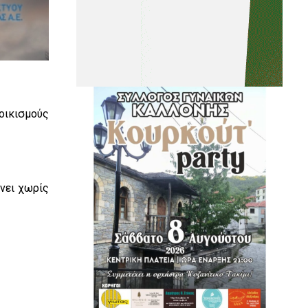
οικισμούς
νει χωρίς