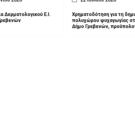
α Δερματολογικού Ε.Ι.
Χρηματοδότηση για τη δημι
 Γρεβενών
πολυχώρου ψυχαγωγίας σ
Δήμο Γρεβενών, προϋπολο
470.000 ευρώ