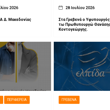
υλίου 2026
28 Ιουλίου 2026
Α Δ. Μακεδονίας
Στα Γρεβενά ο Υφυπουργός
τω Πρωθυπουργώ Θανάση
Κοντογεώργης.
Ά
ΠΕΡΙΦΈΡΕΙΑ
ΓΡΕΒΕΝΆ