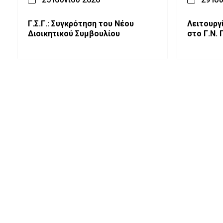
Γ.Σ.Γ.: Συγκρότηση του Νέου
Λειτουργί
Διοικητικού Συμβουλίου
στο Γ.Ν.