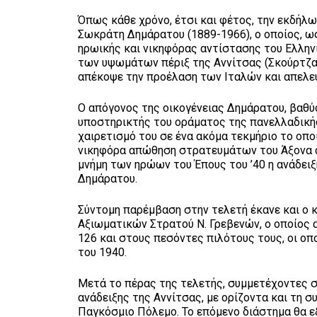
Όπως κάθε χρόνο, έτσι και φέτος, την εκδήλω
Σωκράτη Δημάρατου (1889-1966), ο οποίος, ως
ηρωικής και νικηφόρας αντίστασης του Ελλην
των υψωμάτων πέριξ της Αννίτσας (Σκούρτζα,
απέκοψε την προέλαση των Ιταλών και απελε
Ο απόγονος της οικογένειας Δημάρατου, βαθύ
υποστηρικτής του οράματος της πανελλαδικής
χαιρετισμό του σε ένα ακόμα τεκμήριο το οπ
νικηφόρα απώθηση στρατευμάτων του Άξονα απ
μνήμη των ηρώων του Έπους του ’40 η ανάδε
Δημάρατου.
Σύντομη παρέμβαση στην τελετή έκανε και ο
Αξιωματικών Στρατού Ν. Γρεβενών, ο οποίος
126 και στους πεσόντες πιλότους τους, οι ο
του 1940.
Μετά το πέρας της τελετής, συμμετέχοντες σ
ανάδειξης της Αννίτσας, με ορίζοντα και τη 
Παγκόσμιο Πόλεμο. Το επόμενο διάστημα θα ε