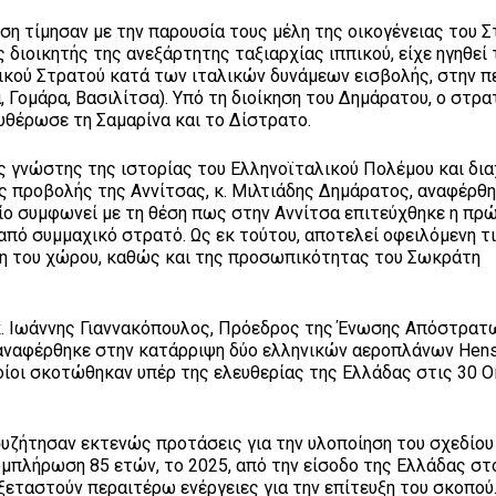
ση τίμησαν με την παρουσία τους μέλη της οικογένειας του 
 διοικητής της ανεξάρτητης ταξιαρχίας ιππικού, είχε ηγηθεί 
ικού Στρατού κατά των ιταλικών δυνάμεων εισβολής, στην π
 Γομάρα, Βασιλίτσα). Υπό τη διοίκηση του Δημάρατου, ο στρα
υθέρωσε τη Σαμαρίνα και το Δίστρατο.
ς γνώστης της ιστορίας του Ελληνοϊταλικού Πολέμου και δι
 προβολής της Αννίτσας, κ. Μιλτιάδης Δημάρατος, αναφέρθ
οίο συμφωνεί με τη θέση πως στην Αννίτσα επιτεύχθηκε η πρ
ό συμμαχικό στρατό. Ως εκ τούτου, αποτελεί οφειλόμενη τ
ιξη του χώρου, καθώς και της προσωπικότητας του Σωκράτη
 κ. Ιωάννης Γιαννακόπουλος, Πρόεδρος της Ένωσης Απόστρατ
 αναφέρθηκε στην κατάρριψη δύο ελληνικών αεροπλάνων Hens
ποίοι σκοτώθηκαν υπέρ της ελευθερίας της Ελλάδας στις 30 
υζήτησαν εκτενώς προτάσεις για την υλοποίηση του σχεδίου
συμπλήρωση 85 ετών, το 2025, από την είσοδο της Ελλάδας στ
ξεταστούν περαιτέρω ενέργειες για την επίτευξη του σκοπού