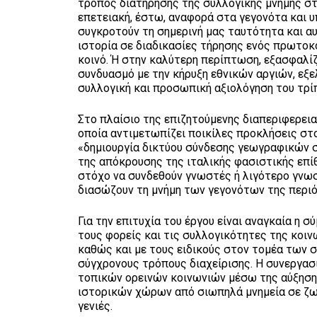
τρόπος διατήρησης της συλλογικής μνήμης στ
επετειακή, έστω, αναφορά στα γεγονότα και υ
συγκροτούν τη σημερινή μας ταυτότητα και α
ιστορία σε διαδικασίες τήρησης ενός πρωτοκό
κοινό. Ή στην καλύτερη περίπτωση, εξασφαλίζε
συνδυασμό με την κήρυξη εθνικών αργιών, εξε
συλλογική και προσωπική αξιολόγηση του τρίπ
Στο πλαίσιο της επιζητούμενης διαπεριφερεια
οποία αντιμετωπίζει ποικίλες προκλήσεις στο
«δημιουργία δικτύου σύνδεσης γεωγραφικών 
της απόκρουσης της ιταλικής φασιστικής επίθ
στόχο να συνδεθούν γνωστές ή λιγότερο γνωσ
διασώζουν τη μνήμη των γεγονότων της περιό
Για την επιτυχία του έργου είναι αναγκαία η
τους φορείς και τις συλλογικότητες της κοινω
καθώς και με τους ειδικούς στον τομέα των σ
σύγχρονους τρόπους διαχείρισης. Η συνεργασ
τοπικών ορεινών κοινωνιών μέσω της αύξησης
ιστορικών χώρων από σιωπηλά μνημεία σε ζω
γενιές.