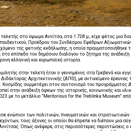
ελετής στο ύψωμα Αννίτσα, στα 1.728 μ., είχε φέτος μια δι
κπαιδευτικού, Προέδρου του Συνδέσμου Εφέδρων Αξιωματικώ
ιεχόμενο της φετινής εκδήλωσης, η οποία πραγματοποιήθηκε τ
ί στο επίπεδο του δημόσιου διαλόγου το ζήτημα της ανάδειξη
ρονη ελληνική και ευρωπαϊκή ιστορία.
μιλητής στην τελετή ήταν ο γεννημένος στα Γρεβενά και εγγ
π. Διδάκτορας Αρχιτεκτονικής (ΔΠΘ), με αντικείμενο έρευνας 
κ. Κοσμίδης συμμετέχει στον συντονισμό του προγράμματος 
πεί στην ανάδειξη όψεων της ιστορικής, κοινωνικής και υλι
023 με το μετάλλιο “Meritorious for the Treblinka Museum” απ
 έθεσε ενώπιον των πολιτικών, πνευματικών και στρατιωτικώ
όντων, τους άξονες οι οποίοι θα έπρεπε να διέπουν μια σύγ
Αννίτσας. Όπως ανέφερε, στις περισσότερες περιπτώσεις ο