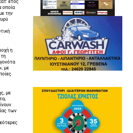
κατ’ έτος
α οποία
με την
ευρύ
ε
στική
ιοχή η
 τη
εγονότα
, με
ποίες
ς, με
τα,
ίνουν
μίας των
νεότερες