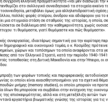
η σύγχρονη ελληνική πραγματικότητα «ναι μεν διασώζει την 
πενθυμίζει στο συλλογικό συνειδησιακό τα στοιχεία εκείνα τ
υτοσυνειδησία, μεταβάλει όμως μια αλληλεπιδραστική σχέση 
λλου, πολλές φορές στείρου, άνυδρου και αδιάφορου για το 
ι μια στιγμιαία στάση σε σταθμούς της ιστορίας, η οποία, σ
λίσσεται σε διάλλειμα από την καθημερινότητα, χωρίς ουσια
τυχου: τι θυμόμαστε, γιατί θυμόμαστε και πώς θυμόμαστε».
κής συνεργασίας, ιδιαιτέρως σημαντική για την ευρύτερη περ
ν δημογραφικό και οικονομικό τομέα, ο κ. Κοσμίδης πρότεινε
σημείων, χώρων και τοπόσημων τα οποία αναφέρονται στα γ
εσης από τον Ελληνικό Στρατό, κατά την περίοδο 1940-1941»
τές τοποθεσίες στη Δυτική Μακεδονία και στην Ήπειρο, οι ο
δου.
 σύμπραξη των φορέων τοπικής και περιφερειακής αυτοδιοίκηση
νίας οι οποίοι είναι ευαισθητοποιημένοι για τα σχετικά θέμα
πουδών μνήμης (memory studies), οι οποίοι μπορούν να προτε
ία όλων θα μπορούσε να συμβάλει στην ενίσχυση της οικονο
 της επισκεψιμότητας, αλλά και στη μετεξέλιξη αυτών των
ντανά εργαστήρια βιωματικής γνώσης της ιστορίας για τις 