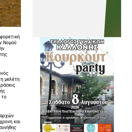
αφορετική
ν Νομού
ην
 της
ονός
τη μελέτη
Δράσεις
κής
ό το
ν αρχών
χρονη και
 συνήθης