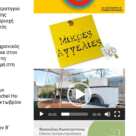
Στρατηγού
της
εριοχή
τός
αχρονικός
ηκε στον
ώτη
ιμή στη
Πρόγραμμα
Αναπαραγωγής
Βίντεο
ων
chel Hs-
Οκτωβρίου
00:00
00:45
ον Β΄
.