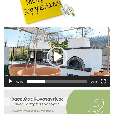
Πρόγραμμα
Αναπαραγωγής
Βίντεο
00:00
00:45