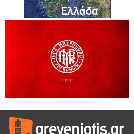
Ολοκληρώνεται η ασφαλτόστρωση της οδού Περιβόλι –
Αβδέλλα
6 Αυγούστου 2026
H παραδοχή λαθών είναι (και) δύναμη
5 Αυγούστου 2026
Ο ΑΝΔΡΕΑΣ ΑΣΛΑΝΙΔΗΣ ΣΥΝΕΧΙΖΕΙ ΣΤΟΝ ΠΡΩΤΕΑ
ΓΡΕΒΕΝΩΝ
5 Αυγούστου 2026
Ευχαριστήριο Εκπολιτιστικού Συλλόγου Ταξιάρχη προς κ.
Παρασχάκη Αθανάσιο
5 Αυγούστου 2026
Διακοπή υδροδότησης του Α΄ κλάδου ύδρευσης
5 Αυγούστου 2026
Η Marseaux στα Γρεβενά για μια μοναδική συναυλία
5 Αυγούστου 2026
Θερινό Σινεμά στο πλαίσιο του «Πολιτιστικού
Καλοκαιριού 2026» με την βραβευμένη ταινία «Μικρές