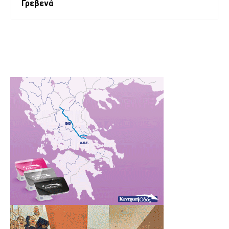
Γρεβενά