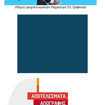
Οδηγός ψυχοκοινωνικών Υπηρεσιών Π.Ε. Γρεβενών