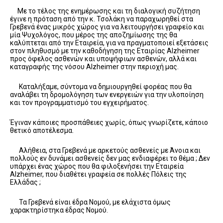
Με το τέλος της ενημέρωσης και τη διαλογική συζήτηση
έγινε η πρόταση από την κ. Τσολάκη να παραχωρηθεί στα
Γρεβενά ένας μικρός χώρος για να λειτουργήσει γραφείο και
μία Ψυχολόγος, που μέρος της αποζημίωσης της θα
καλύπτεται από την Εταιρεία, για να πραγματοποιεί εξετάσεις
στον πληθυσμό με την καθοδήγηση της Εταιρίας Alzheimer
προς όφελος ασθενών και υποψήφιων ασθενών, αλλά και
καταγραφής της νόσου Αlzheimer στην περιοχή μας.
Καταλήξαμε, σύντομα να δημιουργηθεί φορέας που θα
αναλάβει τη δρομολόγηση των ενεργειών για την υλοποίηση
και τον προγραμματισμό του εγχειρήματος.
Έγιναν κάποιες προσπάθειες χωρίς, όπως γνωρίζετε, κάποιο
θετικό αποτέλεσμα.
Αλήθεια, στα Γρεβενά με αρκετούς ασθενείς με Άνοια και
πολλούς εν δυνάμει ασθενείς δεν μας ενδιαφέρει το θέμα ; Δεν
υπάρχει ένας χώρος που θα φιλοξενήσει την Εταιρεία
Alzheimer, που διαθέτει γραφεία σε πολλές Πόλεις της
Ελλάδας ;
Τα Γρεβενά είναι έδρα Νομού, με ελάχιστα όμως
χαρακτηρίστηκα έδρας Νομού.