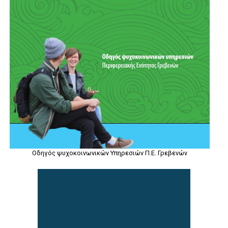
Οδηγός ψυχοκοινωνικών Υπηρεσιών Π.Ε. Γρεβενών