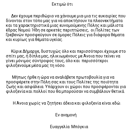
Εκτιμώ ότι
Δεν έχουμε περιθώριο να χάνουμε μια-μια τις ευκαιρίες που
δίνονται στον τόπο μας για να αποκτήσουν τα πλεονεκτήματα
και τα χαρακτηριστικά μιας ευνομούμενης Πόλης και μάλιστα
έδρας Νομού. Ήδη σε αρκετές περιπτώσεις, οι Πολίτες των
Γρεβενών προσφεύγουν σε όμορες Πόλεις για διάφορα θέματα
και κυρίως για θέματα υγείας.
Κύριε Δήμαρχε, δυστυχώς όλο και περισσότεροι έχουμε στο
σπίτι μας, ή δίπλα μας, ηλικιωμένους με Άνοια που τείνει να
γίνει μόνιμος σύντροφος τους, όλο και περισσότεροι
φιλοξενούμε μέσα μας τη νόσο.
Μήπως ήρθε η ώρα να αναλάβετε πρωτοβουλία για να
προσφέρετε στην Πόλη σας και τους Πολίτες της ποιότητα
ζωής και ασφάλεια. Υπάρχουν οι χώροι που προσφέρονται για
φιλοξενία και πολλοί που θα μπορούσαν να συμβάλουν θετικά.
Η Άνοια χωρίς να ζητήσει άδεια και φιλοξενία είναι εδώ.
Εν αναμονή
Ευαγγελία Μπόγκια