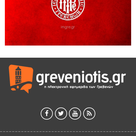
5 Αυγούστου 2026
Ευχαριστήριο Εκπολιτιστικού Συλλόγου Ταξιάρχη προς κ.
Παρασχάκη Αθανάσιο
5 Αυγούστου 2026
Διακοπή υδροδότησης του Α΄ κλάδου ύδρευσης
5 Αυγούστου 2026
Η Marseaux στα Γρεβενά για μια μοναδική συναυλία
5 Αυγούστου 2026
Θερινό Σινεμά στο πλαίσιο του «Πολιτιστικού
Καλοκαιριού 2026» με την βραβευμένη ταινία «Μικρές
Ανάσες».
5 Αυγούστου 2026
Γρεβενά: Συνελήφθη 18χρονος αλλοδαπός, για κλοπή
εξοπλισμού γυμναστηρίου
5 Αυγούστου 2026