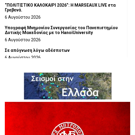
“ΠΟΛΙΤΙΣΤΙΚΟ ΚΑΛΟΚΑΙΡΙ 2026”: Η MARSEAUX LIVE στα
Γρεβενά.
6 Αυγούστου 2026
Υπογραφή Μνημονίου Συνεργασίας του Πανεπιστημίου
Δυτικής Μακεδονίας με το HanoiUniversity
6 Αυγούστου 2026
Σε απόγνωση λόγω αδέσποτων
6 Αυγούστου 2026
ΔΙΑΚΟΠΗ ΗΛΕΚΤΡΙΚΟΥ ΡΕΥΜΑΤΟΣ
6 Αυγούστου 2026
Ολοκληρώνεται η ασφαλτόστρωση της οδού Περιβόλι –
Αβδέλλα
6 Αυγούστου 2026
H παραδοχή λαθών είναι (και) δύναμη
5 Αυγούστου 2026
Ο ΑΝΔΡΕΑΣ ΑΣΛΑΝΙΔΗΣ ΣΥΝΕΧΙΖΕΙ ΣΤΟΝ ΠΡΩΤΕΑ
ΓΡΕΒΕΝΩΝ