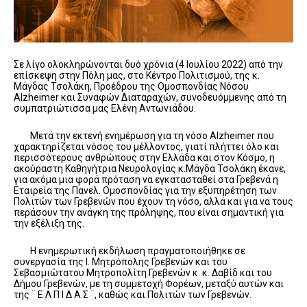
Σε λίγο ολοκληρώνονται δυό χρόνια (4 Ιουλίου 2022) από την
επίσκεψη στην Πόλη μας, στο Κέντρο Πολιτισμού, της κ.
Μάγδας Τσολάκη, Προέδρου της Ομοσπονδίας Νόσου
Alzheimer και Συναφών Διαταραχών, συνοδευόμμενης από τη
συμπατριώτισσα μας Ελένη Αντωνιάδου.
Μετά την εκτενή ενημέρωση για τη νόσο Αlzheimer που
χαρακτηρίζεται νόσος του μέλλοντος, γιατί πλήττει όλο και
περισσότερους ανθρώπους στην Ελλάδα και στον Κόσμο, η
ακούραστη Καθηγήτρια Νευρολογίας κ.Μάγδα Τσολάκη έκανε,
για ακόμα μια φορά πρόταση να εγκατασταθεί στα Γρεβενά η
Εταιρεία της Πανελ. Ομοσπονδίας για την εξυπηρέτηση των
Πολιτών των Γρεβενών που έχουν τη νόσο, αλλά και για να τους
περάσουν την ανάγκη της πρόληψης, που είναι σημαντική για
την εξέλιξη της.
Η ενημερωτική εκδήλωση πραγματοποιήθηκε σε
συνεργασία της Ι. Μητρόπολης Γρεβενών και του
Σεβασμιώτατου Μητροπολίτη Γρεβενών κ. κ. Δαβίδ και του
Δήμου Γρεβενών, με τη συμμετοχή Φορέων, μεταξύ αυτών και
της ¨ Ε Λ Π Ι Δ Α Σ ¨, καθώς και Πολιτών των Γρεβενών.