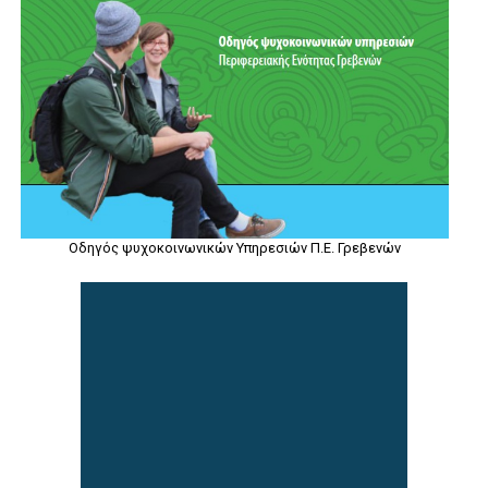
Οδηγός ψυχοκοινωνικών Υπηρεσιών Π.Ε. Γρεβενών