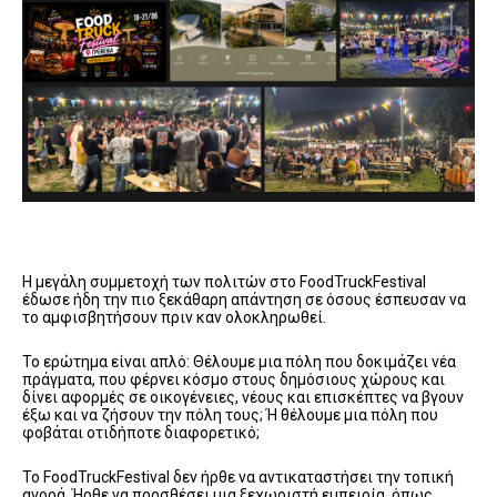
Η μεγάλη συμμετοχή των πολιτών στο FoodTruckFestival
έδωσε ήδη την πιο ξεκάθαρη απάντηση σε όσους έσπευσαν να
το αμφισβητήσουν πριν καν ολοκληρωθεί.
Το ερώτημα είναι απλό: Θέλουμε μια πόλη που δοκιμάζει νέα
πράγματα, που φέρνει κόσμο στους δημόσιους χώρους και
δίνει αφορμές σε οικογένειες, νέους και επισκέπτες να βγουν
έξω και να ζήσουν την πόλη τους; Ή θέλουμε μια πόλη που
φοβάται οτιδήποτε διαφορετικό;
Το FoodTruckFestival δεν ήρθε να αντικαταστήσει την τοπική
αγορά. Ήρθε να προσθέσει μια ξεχωριστή εμπειρία, όπως