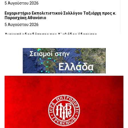
5 Αυγούστου 2026
Ευχαριστήριο Εκπολιτιστικού Συλλόγου Ταξιάρχη προς κ.
Παρασχάκη Αθανάσιο
5 Αυγούστου 2026
Διακοπή υδροδότησης του Α΄ κλάδου ύδρευσης
5 Αυγούστου 2026
Η Marseaux στα Γρεβενά για μια μοναδική συναυλία
5 Αυγούστου 2026
Θερινό Σινεμά στο πλαίσιο του «Πολιτιστικού
Καλοκαιριού 2026» με την βραβευμένη ταινία «Μικρές
Ανάσες».
5 Αυγούστου 2026
Γρεβενά: Συνελήφθη 18χρονος αλλοδαπός, για κλοπή
εξοπλισμού γυμναστηρίου
5 Αυγούστου 2026
ΑΗ ΛΑΟΣ | 5 Αυγούστου | Υπαίθριο Θέατρο “Καστράκι”,
Γρεβενά
5 Αυγούστου 2026