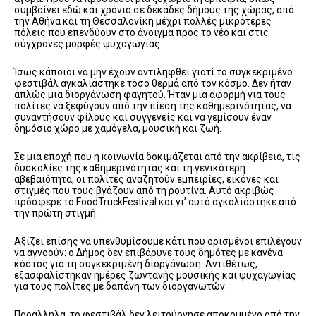
συμβαίνει εδώ και χρόνια σε δεκάδες δήμους της χώρας, από
την Αθήνα και τη Θεσσαλονίκη μέχρι πολλές μικρότερες
πόλεις που επενδύουν στο άνοιγμα προς το νέο και στις
σύγχρονες μορφές ψυχαγωγίας.
Ίσως κάποιοι να μην έχουν αντιληφθεί γιατί το συγκεκριμένο
φεστιβάλ αγκαλιάστηκε τόσο θερμά από τον κόσμο. Δεν ήταν
απλώς μια διοργάνωση φαγητού. Ήταν μια αφορμή για τους
πολίτες να ξεφύγουν από την πίεση της καθημερινότητας, να
συναντήσουν φίλους και συγγενείς και να γεμίσουν έναν
δημόσιο χώρο με χαμόγελα, μουσική και ζωή.
Σε μια εποχή που η κοινωνία δοκιμάζεται από την ακρίβεια, τις
δυσκολίες της καθημερινότητας και τη γενικότερη
αβεβαιότητα, οι πολίτες αναζητούν εμπειρίες, εικόνες και
στιγμές που τους βγάζουν από τη ρουτίνα. Αυτό ακριβώς
πρόσφερε το FoodTruckFestival και γι’ αυτό αγκαλιάστηκε από
την πρώτη στιγμή.
Αξίζει επίσης να υπενθυμίσουμε κάτι που ορισμένοι επιλέγουν
να αγνοούν: ο Δήμος δεν επιβάρυνε τους δημότες με κανένα
κόστος για τη συγκεκριμένη διοργάνωση. Αντιθέτως,
εξασφαλίστηκαν ημέρες ζωντανής μουσικής και ψυχαγωγίας
για τους πολίτες με δαπάνη των διοργανωτών.
Παράλληλα, το φεστιβάλ δεν λειτούργησε αποκομμένο από την