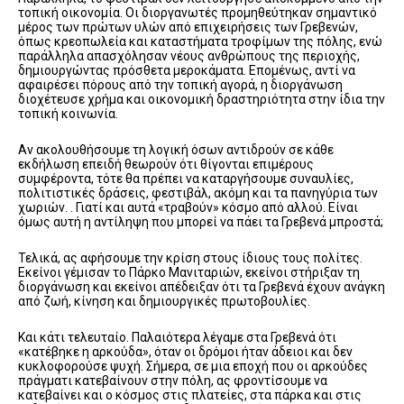
τοπική οικονομία. Οι διοργανωτές προμηθεύτηκαν σημαντικό
μέρος των πρώτων υλών από επιχειρήσεις των Γρεβενών,
όπως κρεοπωλεία και καταστήματα τροφίμων της πόλης, ενώ
παράλληλα απασχόλησαν νέους ανθρώπους της περιοχής,
δημιουργώντας πρόσθετα μεροκάματα. Επομένως, αντί να
αφαιρέσει πόρους από την τοπική αγορά, η διοργάνωση
διοχέτευσε χρήμα και οικονομική δραστηριότητα στην ίδια την
τοπική κοινωνία.
Αν ακολουθήσουμε τη λογική όσων αντιδρούν σε κάθε
εκδήλωση επειδή θεωρούν ότι θίγονται επιμέρους
συμφέροντα, τότε θα πρέπει να καταργήσουμε συναυλίες,
πολιτιστικές δράσεις, φεστιβάλ, ακόμη και τα πανηγύρια των
χωριών. . Γιατί και αυτά «τραβούν» κόσμο από αλλού. Είναι
όμως αυτή η αντίληψη που μπορεί να πάει τα Γρεβενά μπροστά;
Τελικά, ας αφήσουμε την κρίση στους ίδιους τους πολίτες.
Εκείνοι γέμισαν το Πάρκο Μανιταριών, εκείνοι στήριξαν τη
διοργάνωση και εκείνοι απέδειξαν ότι τα Γρεβενά έχουν ανάγκη
από ζωή, κίνηση και δημιουργικές πρωτοβουλίες.
Και κάτι τελευταίο. Παλαιότερα λέγαμε στα Γρεβενά ότι
«κατέβηκε η αρκούδα», όταν οι δρόμοι ήταν άδειοι και δεν
κυκλοφορούσε ψυχή. Σήμερα, σε μια εποχή που οι αρκούδες
πράγματι κατεβαίνουν στην πόλη, ας φροντίσουμε να
κατεβαίνει και ο κόσμος στις πλατείες, στα πάρκα και στις