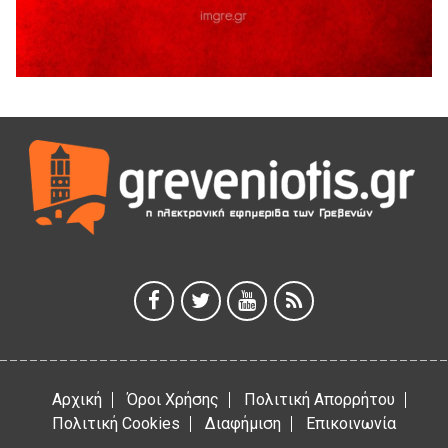
41η Γιορτή Κρασιού στο Τρίκωμο – «Γιορτή Παράδοσης»
5 Αυγούστου 2026
ΜΟΡΙΟΔΟΤΟΥΜΕΝΑ ΣΕΜΙΝΑΡΙΑ ΑΠΟ ΤΟ ΠΑΝΕΠΙΣΤΗΜΙΟ
ΠΕΙΡΑΙΑ
5 Αυγούστου 2026
ΕΥΧΑΡΙΣΤΙΕΣ Φυσιολατρικού Συλλόγου Γρεβενών
4 Αυγούστου 2026
Έκτακτη χρηματοδότηση 400.000€ για επιπλέον εργασίες
στο Δημοτικό Στάδιο Γρεβενών «Μίλτος Τεντόγλου»
4 Αυγούστου 2026
Αρχική
Όροι Χρήσης
Πολιτική Απορρήτου
Πολιτική Cookies
Διαφήμιση
Επικοινωνία