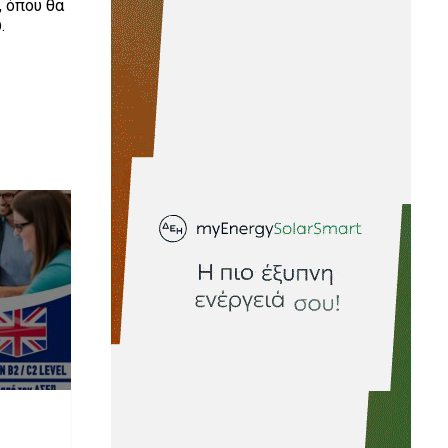
, όπου θα
.