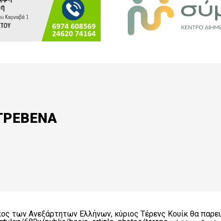
 ΓΡΕΒΕΝΑ
ς των Ανεξάρτητων Ελλήνων, κύριος Τέρενς Κουίκ θα παρευ