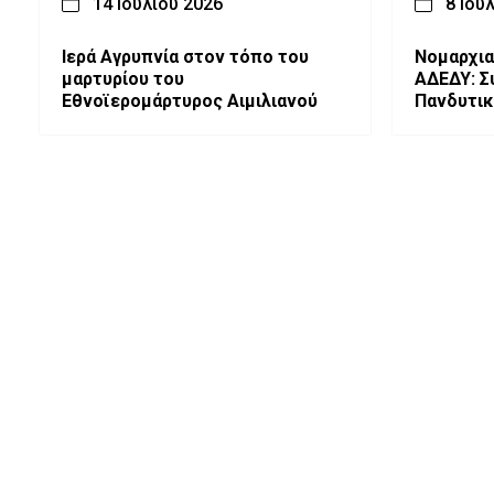
14 Ιουλίου 2026
8 Ιου
Ιερά Αγρυπνία στον τόπο του
Νομαρχια
μαρτυρίου του
ΑΔΕΔΥ: Σ
Εθνοϊερομάρτυρος Αιμιλιανού
Πανδυτι
Συλλαλητ