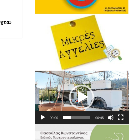
ύχτα»
Πρόγραμμα
Αναπαραγωγής
Βίντεο
00:00
00:45